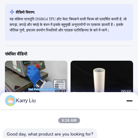
वीडियो विवरण:
यह संक्षिप्त प्रस्तुति DS8614 TPU हॉट मेल्ट चिपकने वाली फिल्म को प्रदर्शित करती है, जो
कपड़ा, कपड़े और चमड़े के बंधन में इसके बहुमुखी अनुप्रयोगों पर प्रकाश डालती है। इसके
भौतिक गुणों, इष्टतम उपयोग स्थितियों और ग्राहक प्रतिक्रिया के बारे में जानें।
संबंधित वीडियो
00:43
00:44
Karry Liu
टीपीयू गर्म पिघलने चिपकने वाली फिल्म बंधन पैच
टीपीयू गर्म पिघलने चिपकने वाली फिल्म बंधन पैच
胶膜
胶膜
February 08, 2026
May 09, 2025
6:16 AM
Good day, what product are you looking for?