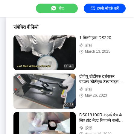
चैट
हमसे संपर्क करें
संबंधित वीडियो
1 किलोग्राम DS220
胶粉
March 13, 2025
00:43
टीपीयू डीटीएफ ट्रांसफर
पाउडर डीटीएफ टेक्सटाइल टी-
शर्ट प्रिंटिंग के लिए गर्म पिघल
胶粉
पाउडर
May 26, 2023
00:28
DS019100R कढ़ाई पैच के
लिए हॉट मेल्ट चिपकने वाली
फिल्म
胶膜