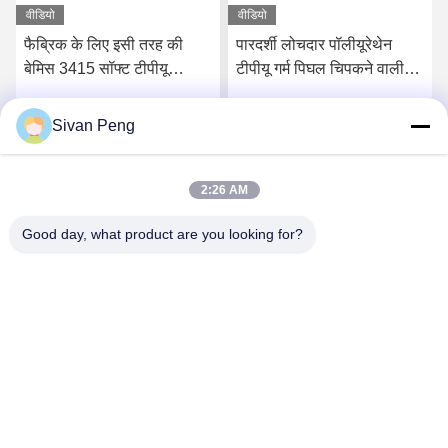
वीडियो
वीडियो
फैब्रिक के लिए इसी तरह की
पारदर्शी लोचदार पॉलीयूरेथेन
बेमिस 3415 सॉफ्ट टीपीयू
टीपीयू गर्म पिघल चिपकने वाली
पॉलीयूथेन गर्म पिघल चिपकने
फिल्म निर्माता
वाली टीपीयू फिल्म
Sivan Peng
सर्वोत्तम मूल्य प्राप्त करें
सर्वोत्तम मूल्य प्राप्त करें
2:26 AM
Good day, what product are you looking for?
Shenzhen Tunsing Plastic Products Co., Ltd.
ts02@tunsing.com.cn
86-755-8996-0062
ट्यूनिंग औद्योगिक क्षेत्र, नंबर 28 ज़ियाटियन गांव, लॉन्ग्टियन स्ट्रीट,
पिंगशान जिला, शेन्ज़ेन शहर, ग्वांगडोंग प्रांत, चीन