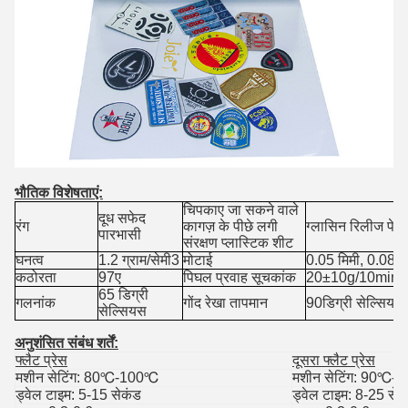
भौतिक विशेषताएं:
चिपकाए जा सकने वाले
दूध सफेद
रंग
कागज़ के पीछे लगी
ग्लासिन रिलीज पेपर
पारभासी
संरक्षण प्लास्टिक शीट
घनत्व
1.2 ग्राम/सेमी3
मोटाई
0.05 मिमी, 0.08 मि
कठोरता
97ए
पिघल प्रवाह सूचकांक
20±10g/10min 
65 डिग्री
गलनांक
गोंद रेखा तापमान
90
डिग्री सेल्सियस
सेल्सियस
अनुशंसित संबंध शर्तें
:
फ्लैट प्रेस
दूसरा फ्लैट प्रेस
मशीन सेटिंग: 80
℃
-100
℃
मशीन सेटिंग: 90
℃
-1
ड्वेल टाइम: 5-15 सेकंड
ड्वेल टाइम: 8-25 सेक