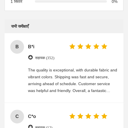
1 सितारे
0%
सभी समीक्षाएँ
B
B*i
सहायक (352)
The quality is exceptional, with durable fabric and
vibrant colors. Shipping was fast and secure,
arriving ahead of schedule. Customer service
was helpful and friendly. Overall, a fantastic
experience
C
C*o
सहायक (12)