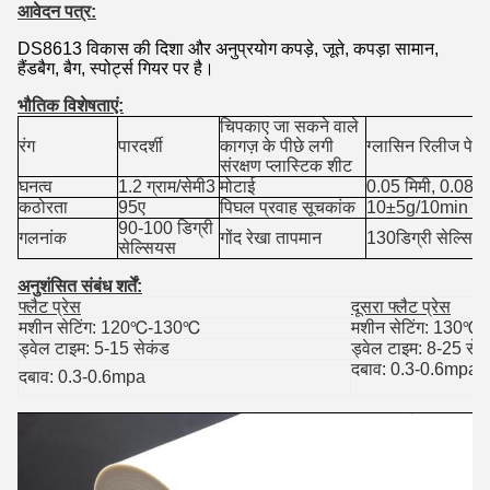
आवेदन पत्र:
DS8613 विकास की दिशा और अनुप्रयोग कपड़े, जूते, कपड़ा सामान,
हैंडबैग, बैग, स्पोर्ट्स गियर पर है।
भौतिक विशेषताएं:
चिपकाए जा सकने वाले
रंग
पारदर्शी
कागज़ के पीछे लगी
ग्लासिन रिलीज पेपर
संरक्षण प्लास्टिक शीट
घनत्व
1.2 ग्राम/सेमी3
मोटाई
0.05 मिमी, 0.08 मि
कठोरता
95ए
पिघल प्रवाह सूचकांक
10±5g/10min एए
90-100 डिग्री
गलनांक
गोंद रेखा तापमान
130
डिग्री सेल्सिय
सेल्सियस
अनुशंसित संबंध शर्तें
:
फ्लैट प्रेस
दूसरा फ्लैट प्रेस
मशीन सेटिंग: 120
℃
-130
℃
मशीन सेटिंग: 130
℃
-
ड्वेल टाइम: 5-15 सेकंड
ड्वेल टाइम: 8-25 सेक
दबाव: 0.3-0.6mpa
दबाव: 0.3-0.6mpa