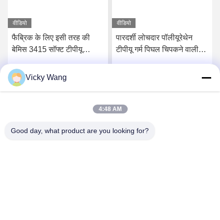
वीडियो
वीडियो
फैब्रिक के लिए इसी तरह की
पारदर्शी लोचदार पॉलीयूरेथेन
बेमिस 3415 सॉफ्ट टीपीयू
टीपीयू गर्म पिघल चिपकने वाली
पॉलीयूथेन गर्म पिघल चिपकने
फिल्म निर्माता
वाली टीपीयू फिल्म
Vicky Wang
सर्वोत्तम मूल्य प्राप्त करें
सर्वोत्तम मूल्य प्राप्त करें
4:48 AM
Good day, what product are you looking for?
Shenzhen Tunsing Plastic Products Co., Ltd.
ts02@tunsing.com.cn
86-755-8996-0062
ट्यूनिंग औद्योगिक क्षेत्र, नंबर 28 ज़ियाटियन गांव, लॉन्ग्टियन स्ट्रीट,