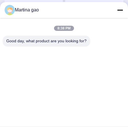
वॉशेबल हॉट मेल्ट पाउडर
पिघल चिपकने वाला पाउडर
Martina gao
सर्वोत्तम मूल्य प्राप्त करें
सर्वोत्तम मूल्य प्राप्त करें
8:38 PM
Good day, what product are you looking for?
Shenzhen Tunsing Plastic Products Co., Ltd.
ts02@tunsing.com.cn
86-755-8996-0062
ट्यूनिंग औद्योगिक क्षेत्र, नंबर 28 ज़ियाटियन गांव, लॉन्ग्टियन स्ट्रीट,
पिंगशान जिला, शेन्ज़ेन शहर, ग्वांगडोंग प्रांत, चीन
चीन अच्छी गुणवत्ता हॉट पिघल चिपकने वाली फिल्म देने वाला। कॉपीराइट ©