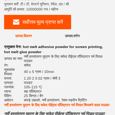
भुगतान शर्तें: टी / टी, वेस्टर्न यूनियन, पेपैल, एल / सी
आपूर्ति की क्षमता: 10000000 गज / महीना
सर्वोत्तम मूल्य प्राप्त करें
उत्पाद विवरण
उत्पाद वर्णन
रेट
प्रमुखता देना:
hot melt adhesive powder for screen printing
,
hot melt glue powder
गर्मी हस्तांतरण मुद्रण के लिए सफेद पीईएस पॉलिएस्टर गर्म पिघल
उत्पाद का नाम:
पाउडर
रंग:
सफेद
सूचकांक
40 ± 5 ग्राम / 10min
पिघला:
घनत्व:
1.20 2 0.02 ग्राम / सेमी 3
प्रपत्र:
पाउडर
गलनांक:
105-115 ℃
रचना:
सह पॉलिएस्टर
पैकिंग:
25 किग्रा / बैग
आवेदन:
कपड़े उबलते; गर्मी हस्तांतरण, रेशम स्क्रीन प्रिंटिंग
गर्मी हस्तांतरण मुद्रण के लिए सफेद पीईएस पॉलिएस्टर गर्म पिघल चिपकने वाला पाउडर
गर्मी हस्तांतरण मुद्रण के लिए सफेद पीईएस पॉलिएस्टर गर्म पिघल पाउडर