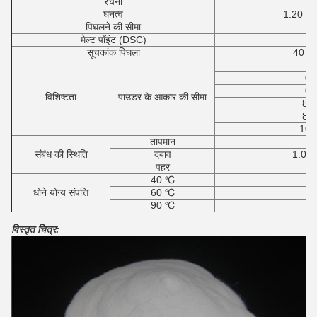
रचना
स
घनत्व
1.20 2 0
पिघलने की सीमा
1
मेल्ट पॉइंट (DSC)
1
सूचकांक पिघला
40 ± 
0-
0-
0-
विशिष्टता
पाउडर के आकार की सीमा
80-
80-
100-
तापमान
1
संबंध की स्थिति
दबाव
1.0-3.
पहर
40 ℃
धोने योग्य संपत्ति
60 ℃
90 ℃
विस्तृत चित्र: