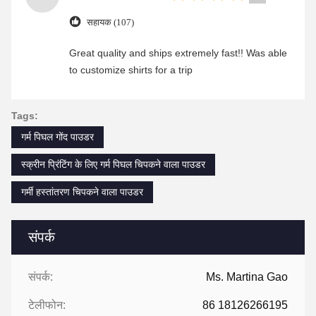
सहायक (107)
Great quality and ships extremely fast!! Was able
to customize shirts for a trip
Tags:
गर्म पिघल गोंद पाउडर
स्क्रीन प्रिंटिंग के लिए गर्म पिघल चिपकने वाला पाउडर
गर्मी हस्तांतरण चिपकने वाला पाउडर
संपर्क
संपर्क:
Ms. Martina Gao
टेलीफोन:
86 18126266195