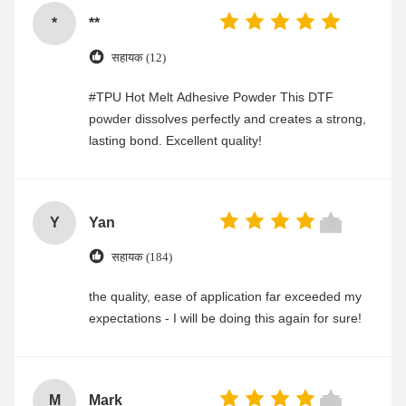
*
**
सहायक (12)
#TPU Hot Melt Adhesive Powder This DTF
powder dissolves perfectly and creates a strong,
lasting bond. Excellent quality!
Y
Yan
सहायक (184)
the quality, ease of application far exceeded my
expectations - I will be doing this again for sure!
M
Mark