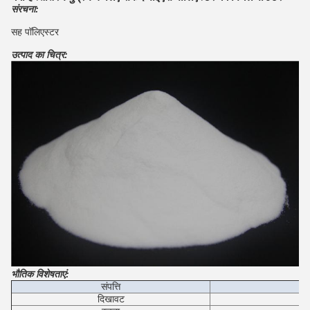
संरचना:
सह पॉलिएस्टर
उत्पाद का चित्र:
भौतिक विशेषताएं:
संपत्ति
दिखावट
स