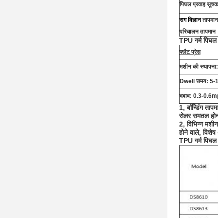
पिघल प्रवाह सूचक
राग विज्ञान
तापमान
परिचालन तापमान
TPU गर्म पिघल च
फ्लैट प्रेस
मशीन की स्थापन
Dwell समय: 5-1
दबाव: 0.3-0.6
1, बॉन्डिंग ता
रोलर समतल होन
2, विभिन्न मशीन
होने वाले, विशे
TPU गर्म पिघल 