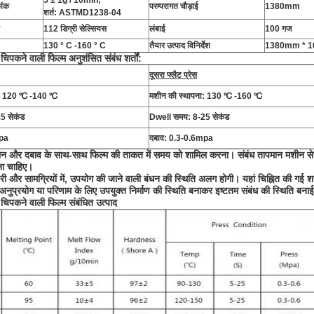
5 ± 1g / 10min;
ांक
परम्परागत चौड़ाई
1380mm
शर्त: ASTMD1238-04
112 डिग्री सेल्सियस
लंबाई
100 गज
130 ° C -160 ° C
तैयार उत्पाद विनिर्देश
1380mm * 10
िपकने वाली फिल्म अनुशंसित संबंध शर्तों:
दूसरा फ्लैट प्रेस
ा: 120 ℃ -140 ℃
मशीन की स्थापना: 130 ℃ -160 ℃
5 सेकंड
Dwell समय: 8-25 सेकंड
mpa
दबाव: 0.3-0.6mpa
पमान और दबाव के साथ-साथ फिल्म की ताकत में समय को शामिल करना।
संबंध तापमान मशीन स
ा चाहिए।
री और सामग्रियों में, उपयोग की जाने वाली बंधन की स्थिति अलग होगी।
यहां चिह्नित की गई शर्
ष अनुप्रयोग या परिणाम के लिए उपयुक्त निर्माण की स्थिति बनाकर इष्टतम संबंध की स्थिति बन
चिपकने वाली फिल्म संबंधित उत्पाद