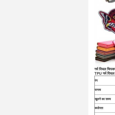
गर्म पिघल चिपकन
TPU गर्म पिघल 
रंग
घनत्व
खुलने का समय
कठोरता