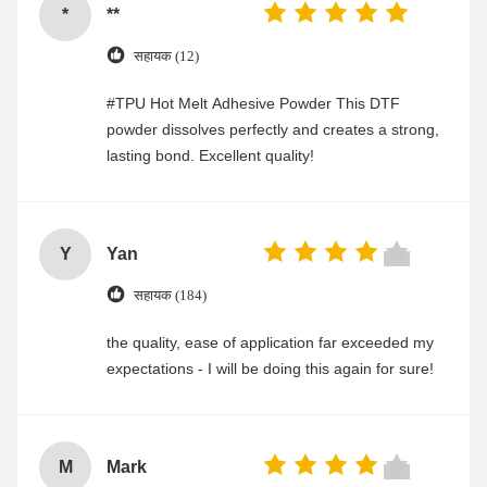
*
**
सहायक (12)
#TPU Hot Melt Adhesive Powder This DTF
powder dissolves perfectly and creates a strong,
lasting bond. Excellent quality!
Y
Yan
सहायक (184)
the quality, ease of application far exceeded my
expectations - I will be doing this again for sure!
M
Mark