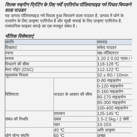
सिल्क स्क्रीन प्रिंटिंग के लिए गर्मी प्रतिरोध पॉलियामाइड गर्म पिघल चिपकने
वाला पाउडर
यह उत्पाद पॉलियामाइड गर्म पिघला हुआ चिपकने वाला पाउडर है, उत्पाद में धोने के
प्रदर्शन के लिए उत्कृष्ट प्रतिरोध है और सूखी सफाई के लिए उत्कृष्ट प्रतिरोध है,
रासायनिक फाइबर कपड़े का एक मजबूत संबंध है।
भौतिक विशेषताएं:
संपत्ति
मापदंड
दिखावट
सफेद पाउडर
रचना
सह-पॉलिएस्टर
घनत्व
1.20 2 0.02 ग्राम / सेम
पिघलने की सीमा
118-128 ℃
मेल्ट पॉइंट (DSC)
112-122 ℃
सूचकांक पिघला
32 ± 8G / 10min
0-80 माइक्रोन
0-120 माइक्रोन
0-160 माइक्रोन
विशिष्टता
पाउडर के आकार की सीमा
80-170 माइक्रोन
80-300 माइक्रोन
100-400 माइक्रोन
तापमान
125-145 ℃
संबंध की स्थिति
दबाव
1.5-2.5kg / 2 सेमी
पहर
10-15S
40 ℃
अति उत्कृष्ट
धोने योग्य संपत्ति
60 ℃
अच्छा