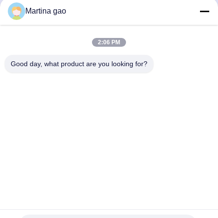
Martina gao
सर्वोत्तम मूल्य प्राप्त करें
सर्वोत्तम मूल्य प्राप्त करें
2:06 PM
Good day, what product are you looking for?
Shenzhen Tunsing Plastic Products Co., Ltd.
ts02@tunsing.com.cn
86-755-8996-0062
ट्यूनिंग औद्योगिक क्षेत्र, नंबर 28 ज़ियाटियन गांव, लॉन्ग्टियन स्ट्रीट,
पिंगशान जिला, शेन्ज़ेन शहर, ग्वांगडोंग प्रांत, चीन
चीन अच्छी गुणवत्ता हॉट पिघल चिपकने वाली फिल्म देने वाला। कॉपीराइट ©