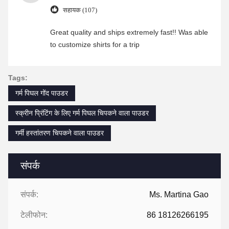
सहायक (107)
Great quality and ships extremely fast!! Was able
to customize shirts for a trip
Tags:
गर्म पिघल गोंद पाउडर
स्क्रीन प्रिंटिंग के लिए गर्म पिघल चिपकने वाला पाउडर
गर्मी हस्तांतरण चिपकने वाला पाउडर
संपर्क
संपर्क:
Ms. Martina Gao
टेलीफोन:
86 18126266195