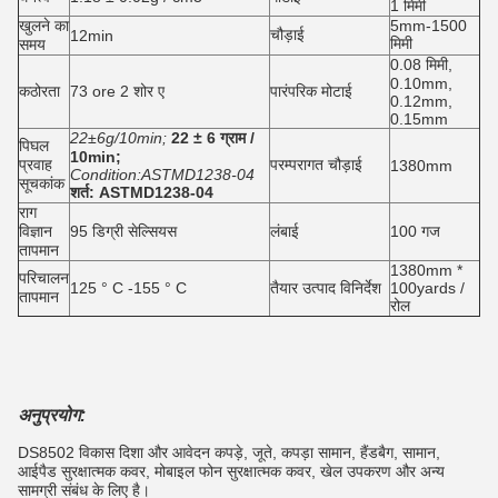
1 मिमी
खुलने का
5mm-1500
चौड़ाई
12min
मिमी
समय
0.08 मिमी,
0.10mm,
कठोरता
73 ore 2 शोर ए
पारंपरिक मोटाई
0.12mm,
0.15mm
22±6g/10min;
22 ± 6 ग्राम /
पिघल
10min;
प्रवाह
परम्परागत चौड़ाई
1380mm
Condition:ASTMD1238-04
सूचकांक
शर्त: ASTMD1238-04
राग
विज्ञान
95 डिग्री सेल्सियस
लंबाई
100 गज
तापमान
1380mm *
परिचालन
125 ° C -155 ° C
तैयार उत्पाद विनिर्देश
100yards /
तापमान
रोल
अनुप्रयोग:
DS8502 विकास दिशा और आवेदन कपड़े, जूते, कपड़ा सामान, हैंडबैग, सामान,
आईपैड सुरक्षात्मक कवर, मोबाइल फोन सुरक्षात्मक कवर, खेल उपकरण और अन्य
सामग्री संबंध के लिए है।