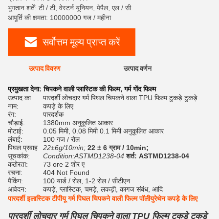
भुगतान शर्तें: टी / टी, वेस्टर्न यूनियन, पेपैल, एल / सी
आपूर्ति की क्षमता: 10000000 गज / महीना
सर्वोत्तम मूल्य प्राप्त करें
उत्पाद विवरण
उत्पाद वर्णन
रेट
प्रमुखता देना:
चिपकने वाली प्लास्टिक की फिल्म
,
गर्म गोंद फिल्म
उत्पाद का
पारदर्शी लोचदार गर्म पिघल चिपकने वाला TPU फिल्म टुकड़े टुकड़े
नाम:
कपड़े के लिए
रंग:
पारदर्शक
चौड़ाई:
1380mm अनुकूलित आकार
मोटाई:
0.05 मिमी, 0.08 मिमी 0.1 मिमी अनुकूलित आकार
लंबाई:
100 गज / रोल
पिघल प्रवाह
22±6g/10min;
22 ± 6 ग्राम / 10min;
सूचकांक:
Condition:ASTMD1238-04
शर्त: ASTMD1238-04
कठोरता:
73 ore 2 शोर ए
रचना:
404 Not Found
पैकिंग:
100 यार्ड / रोल, 1-2 रोल / सीटीएन
आवेदन:
कपड़े, प्लास्टिक, चमड़े, लकड़ी, कागज संबंध, आदि
पारदर्शी इलास्टिक टीपीयू गर्म पिघल चिपकने वाली फिल्म पॉलीयुरेथेन कपड़े के लिए
पारदर्शी लोचदार गर्म पिघल चिपकने वाला TPU फिल्म टुकड़े टुकड़े