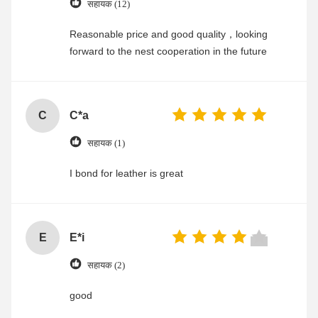
सहायक (12)
Reasonable price and good quality，looking
forward to the nest cooperation in the future
C
C*a
सहायक (1)
I bond for leather is great
E
E*i
सहायक (2)
good