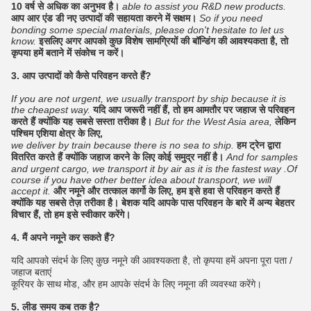
10 वर्ष से अधिक का अनुभव है।
able to assist you R&D new products.
आप आर एंड डी नए उत्पादों की सहायता करने में सक्षम।
So if you need
bonding some special materials, please don't hesitate to let us
know.
इसलिए अगर आपको कुछ विशेष सामग्रियों की बॉन्डिंग की आवश्यकता है, तो
कृपया हमें बताने में संकोच न करें।
3. आप उत्पादों को कैसे परिवहन करते हैं?
If you are not urgent, we usually transport by ship because it is
the cheapest way.
यदि आप जरूरी नहीं हैं, तो हम आमतौर पर जहाज से परिवहन
करते हैं क्योंकि यह सबसे सस्ता तरीका है।
But for the West Asia area,
लेकिन
पश्चिम एशिया क्षेत्र के लिए,
we deliver by train because there is no sea to ship.
हम ट्रेन द्वारा
वितरित करते हैं क्योंकि जहाज करने के लिए कोई समुद्र नहीं है।
And for samples
and urgent cargo, we transport it by air as it is the fastest way .Of
course if you have other better idea about transport, we will
accept it.
और नमूने और तत्काल कार्गो के लिए, हम इसे हवा से परिवहन करते हैं
क्योंकि यह सबसे तेज़ तरीका है। बेशक यदि आपके पास परिवहन के बारे में अन्य बेहतर
विचार हैं, तो हम इसे स्वीकार करेंगे।
4. मैं अपने नमूने कर सकते हैं?
यदि आपको संदर्भ के लिए कुछ नमूने की आवश्यकता है, तो कृपया हमें अपना पूरा पता /
जहाज बताएं
कूरियर के साथ मोड, और हम आपके संदर्भ के लिए नमूना की व्यवस्था करेंगे।
5. लीड समय कब तक है?