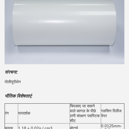
संरचना:
पोलीयूरीथेन
भौतिक विशेषताएं:
चिपकाए जा सकने
वाले कागज़ के पीछे
ग्लासिन रिलीज
रंग
पारदर्शक
लगी संरक्षण प्लास्टिक
पेपर
शीट
0.0125mm-
घनत्व
1.18 ± 0.02g / cm3
मोटाई