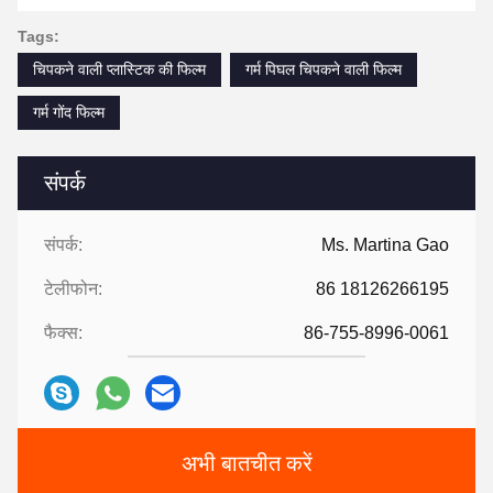
Tags:
चिपकने वाली प्लास्टिक की फिल्म
गर्म पिघल चिपकने वाली फिल्म
गर्म गोंद फिल्म
संपर्क
संपर्क:
Ms. Martina Gao
टेलीफोन:
86 18126266195
फैक्स:
86-755-8996-0061
अभी बातचीत करें