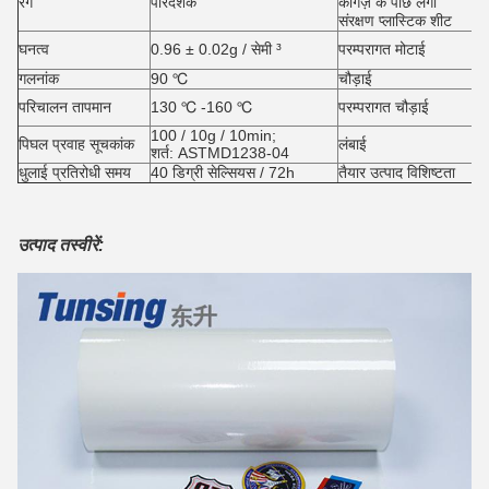
रंग
पारदर्शक
कागज़ के पीछे लगी
ग्
संरक्षण प्लास्टिक शीट
0.
घनत्व
0.96 ± 0.02g / सेमी ³
परम्परागत मोटाई
0.
गलनांक
90 ℃
चौड़ाई
5
4
परिचालन तापमान
130 ℃ -160 ℃
परम्परागत चौड़ाई
1
100 / 10g / 10min;
पिघल प्रवाह सूचकांक
लंबाई
1
शर्त: ASTMD1238-04
धुलाई प्रतिरोधी समय
40 डिग्री सेल्सियस / 72h
तैयार उत्पाद विशिष्टता
48
उत्पाद तस्वीरें: