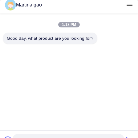
Martina gao
सर्वोत्तम मूल्य प्राप्त करें
सर्वोत्तम मूल्य प्राप्त करें
1:18 PM
Good day, what product are you looking for?
Shenzhen Tunsing Plastic Products Co., Ltd.
ts02@tunsing.com.cn
86-755-8996-0062
ट्यूनिंग औद्योगिक क्षेत्र, नंबर 28 ज़ियाटियन गांव, लॉन्ग्टियन स्ट्रीट,
पिंगशान जिला, शेन्ज़ेन शहर, ग्वांगडोंग प्रांत, चीन
चीन अच्छी गुणवत्ता हॉट पिघल चिपकने वाली फिल्म देने वाला। कॉपीराइट ©
2018-2026 Shenzhen Tunsing Plastic Products Co., Ltd. .