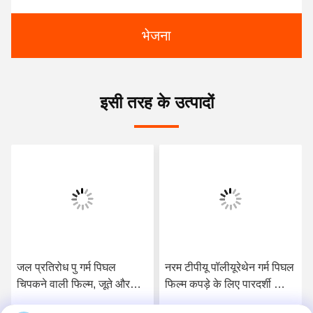
भेजना
इसी तरह के उत्पादों
जल प्रतिरोध पु गर्म पिघल
नरम टीपीयू पॉलीयूरेथेन गर्म पिघल
चिपकने वाली फिल्म, जूते और
फिल्म कपड़े के लिए पारदर्शी निः
खेल के लिए गर्म पिघल गोंद शीट्स
शुल्क नमूना