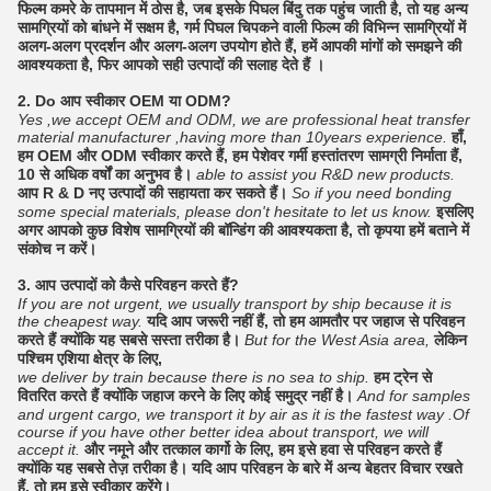
फिल्म कमरे के तापमान में ठोस है, जब इसके पिघल बिंदु तक पहुंच जाती है, तो यह अन्य
सामग्रियों को बांधने में सक्षम है, गर्म पिघल चिपकने वाली फिल्म की विभिन्न सामग्रियों में
अलग-अलग प्रदर्शन और अलग-अलग उपयोग होते हैं, हमें आपकी मांगों को समझने की
आवश्यकता है, फिर आपको सही उत्पादों की सलाह देते हैं ।
2. Do आप स्वीकार OEM या ODM?
Yes ,we accept OEM and ODM, we are professional heat transfer
material manufacturer ,having more than 10years experience.
हाँ,
हम OEM और ODM स्वीकार करते हैं, हम पेशेवर गर्मी हस्तांतरण सामग्री निर्माता हैं,
10 से अधिक वर्षों का अनुभव है।
able to assist you R&D new products.
आप R & D नए उत्पादों की सहायता कर सकते हैं।
So if you need bonding
some special materials, please don't hesitate to let us know.
इसलिए
अगर आपको कुछ विशेष सामग्रियों की बॉन्डिंग की आवश्यकता है, तो कृपया हमें बताने में
संकोच न करें।
3. आप उत्पादों को कैसे परिवहन करते हैं?
If you are not urgent, we usually transport by ship because it is
the cheapest way.
यदि आप जरूरी नहीं हैं, तो हम आमतौर पर जहाज से परिवहन
करते हैं क्योंकि यह सबसे सस्ता तरीका है।
But for the West Asia area,
लेकिन
पश्चिम एशिया क्षेत्र के लिए,
we deliver by train because there is no sea to ship.
हम ट्रेन से
वितरित करते हैं क्योंकि जहाज करने के लिए कोई समुद्र नहीं है।
And for samples
and urgent cargo, we transport it by air as it is the fastest way .Of
course if you have other better idea about transport, we will
accept it.
और नमूने और तत्काल कार्गो के लिए, हम इसे हवा से परिवहन करते हैं
क्योंकि यह सबसे तेज़ तरीका है। यदि आप परिवहन के बारे में अन्य बेहतर विचार रखते
हैं, तो हम इसे स्वीकार करेंगे।