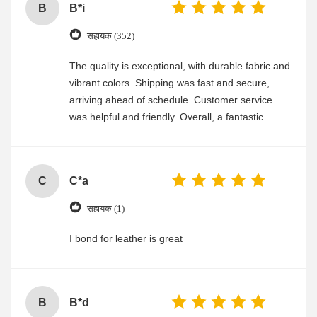
B
B*i
सहायक (352)
The quality is exceptional, with durable fabric and
vibrant colors. Shipping was fast and secure,
arriving ahead of schedule. Customer service
was helpful and friendly. Overall, a fantastic
experience
C
C*a
सहायक (1)
I bond for leather is great
B
B*d