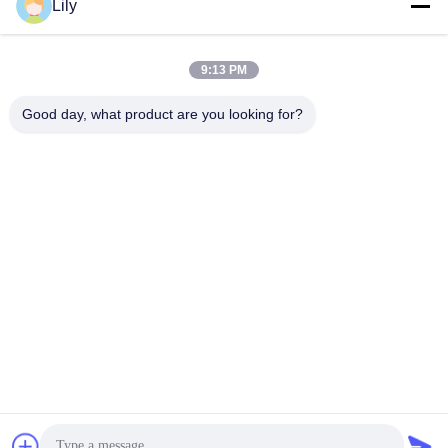
Lily
सर्वोत्तम मूल्य प्राप्त करें
सर्वोत्तम मूल्य प्राप्त करें
9:13 PM
Good day, what product are you looking for?
Shenzhen Tunsing Plastic Products Co., Ltd.
ts02@tunsing.com.cn
86-755-8996-0062
ट्यूनिंग औद्योगिक क्षेत्र, नंबर 28 ज़ियाटियन गांव, लॉन्ग्टियन स्ट्रीट,
पिंगशान जिला, शेन्ज़ेन शहर, ग्वांगडोंग प्रांत, चीन
चीन अच्छी गुणवत्ता हॉट पिघल चिपकने वाली फिल्म देने वाला। कॉपीराइट ©
2018-2026 Shenzhen Tunsing Plastic Products Co., Ltd. .