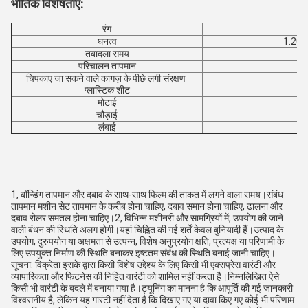
भौतिक विशेषताएं:
रंग
घनत्व
1.20 2
तबादला समय
परिचालन तापमान
चिपकाए जा सकने वाले कागज़ के पीछे लगी संरक्षण 
ग्
प्लास्टिक शीट
मोटाई
चौड़ाई
लंबाई
1, बॉन्डिंग तापमान और दबाव के साथ-साथ फिल्म की ताकत में लगने वाला समय।संबंध 
तापमान मशीन सेट तापमान के करीब होना चाहिए, दबाव समान होना चाहिए, ढालना और 
दबाव रोलर समतल होना चाहिए।2, विभिन्न मशीनरी और सामग्रियों में, उपयोग की जाने 
वाली बंधन की स्थिति अलग होगी।यहां चिह्नित की गई शर्तें केवल बुनियादी हैं।उत्पाद के 
उपयोग, दुरुपयोग या अक्षमता से उत्पन्न, विशेष अनुप्रयोग क्षति, प्रत्यक्ष या परिणामी के 
लिए उपयुक्त निर्माण की स्थिति बनाकर इष्टतम संबंध की स्थिति बनाई जानी चाहिए।
सूचना: विक्रेता इसके द्वारा किसी विशेष उद्देश्य के लिए किसी भी एक्सप्रेस वारंटी और 
व्यापारिकता और फिटनेस की निहित वारंटी को शामिल नहीं करता है।निम्नलिखित ऐसे 
किसी भी वारंटी के बदले में बनाया गया है।ट्यूनिंग का मानना ​​है कि आपूर्ति की गई जानकारी 
विश्वसनीय है, लेकिन यह गारंटी नहीं देता है कि दिखाए गए या दावा किए गए कोई भी परिणाम 