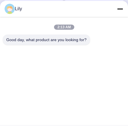
Lily
सर्वोत्तम मूल्य प्राप्त करें
सर्वोत्तम मूल्य प्राप्त करें
2:13 AM
Good day, what product are you looking for?
Shenzhen Tunsing Plastic Products Co., Ltd.
ts02@tunsing.com.cn
86-755-8996-0062
ट्यूनिंग औद्योगिक क्षेत्र, नंबर 28 ज़ियाटियन गांव, लॉन्ग्टियन स्ट्रीट,
पिंगशान जिला, शेन्ज़ेन शहर, ग्वांगडोंग प्रांत, चीन
चीन अच्छी गुणवत्ता हॉट पिघल चिपकने वाली फिल्म देने वाला। कॉपीराइट ©