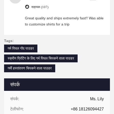
सहायक (107)
Great quality and ships extremely fast!! Was able
to customize shirts for a trip
Tags:
गर्म पिघल गोंद पाउडर
स्क्रीन प्रिंटिंग के लिए गर्म पिघल चिपकने वाला पाउडर
गर्मी हस्तांतरण चिपकने वाला पाउडर
संपर्क
संपर्क:
Ms. Lily
टेलीफोन:
+86 18126094427