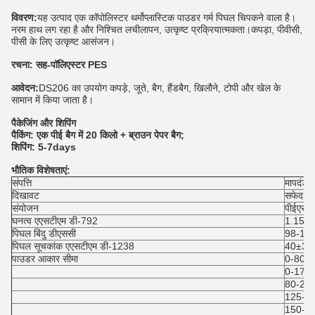
विवरण
:
यह उत्पाद एक कॉपोलिस्टर थर्मोप्लास्टिक पाउडर गर्म पिघल चिपकने वाला है।
नरम हाथ लग रहा है और निश्चित लचीलापन, उत्कृष्ट प्रक्रियात्मकता।कपड़ा, पीवीसी,
पीसी के लिए उत्कृष्ट आसंजन।
रचना: सह-पॉलिएस्टर PES
आवेदन:
DS206 का उपयोग कपड़े, जूते, बैग, हैंडबैग, खिलौने, टोपी और खेल के
सामान में किया जाता है।
पैकेजिंग और शिपिंग
पैकिंग: एक पीई बैग में 20 किलो + ब्राउन पेपर बैग;
शिपिंग: 5-7days
भौतिक विशेषताएं:
संपत्ति
मापदंड
दिखावट
सफेद प
संयोजन
पीईएस
घनत्व एएसटीएम डी-792
1.15 ± 
पिघल बिंदु डीएससी
98-12
पिघल सूचकांक एएसटीएम डी-1238
40±3 ग
पाउडर आकार सीमा
0-80 उ
0-170 
80-200
125-2
150-2