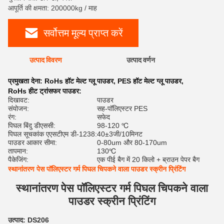
आपूर्ति की क्षमता: 200000kg / माह
सर्वोत्तम मूल्य प्राप्त करें
उत्पाद विवरण
उत्पाद वर्णन
रेट
प्रमुखता देना:
RoHs हॉट मेल्ट ग्लू पाउडर
,
PES हॉट मेल्ट ग्लू पाउडर
,
RoHs हीट ट्रांसफर पाउडर:
दिखावट:
पाउडर
संयोजन:
सह-पॉलिएस्टर PES
रंग:
सफेद
पिघल बिंदु डीएससी:
98-120 ℃
पिघल सूचकांक एएसटीएम डी-1238:
40±3जी/10मिनट
पाउडर आकार सीमा:
0-80um और 80-170um
तापमान:
130℃
पैकेजिंग:
एक पीई बैग में 20 किलो + ब्राउन पेपर बैग
स्थानांतरण पेस पॉलिएस्टर गर्म पिघल चिपकने वाला पाउडर स्क्रीन प्रिंटिंग
स्थानांतरण पेस पॉलिएस्टर गर्म पिघल चिपकने वाला
पाउडर स्क्रीन प्रिंटिंग
उत्पाद: DS206