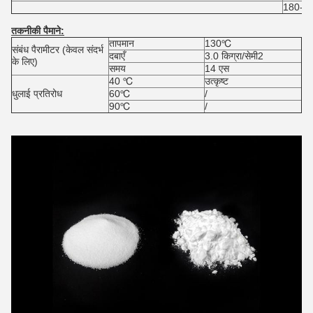
180-4
तकनीकी पैमाने:
तापमान
130℃
संबंध पैरामीटर (केवल संदर्भ
दबाएँ
3.0 किग्रा/सेमी2
के लिए)
समय
14 एस
40 ℃
उत्कृष्ट
धुलाई प्रतिरोध
60℃
/
90℃
/