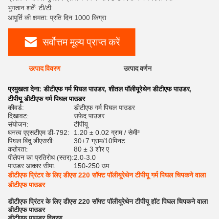
भुगतान शर्तें: टी/टी
आपूर्ति की क्षमता: प्रति दिन 1000 किग्रा
सर्वोत्तम मूल्य प्राप्त करें
उत्पाद विवरण
उत्पाद वर्णन
रेट
प्रमुखता देना:
डीटीएफ गर्म पिघल पाउडर
,
शीतल पॉलीयूरेथेन डीटीएफ पाउडर
,
टीपीयू डीटीएफ गर्म पिघल पाउडर
कीवर्ड:
डीटीएफ गर्म पिघल पाउडर
दिखावट:
सफेद पाउडर
संयोजन:
टीपीयू
घनत्व एएसटीएम डी-792:
1.20 ± 0.02 ग्राम / सेमी³
पिघल बिंदु डीएससी:
30±7 ग्राम/10मिनट
कठोरता:
80 ± 3 शोर ए
पीलेपन का प्रतिरोध (स्तर):
2.0-3.0
पाउडर आकार सीमा:
150-250 उम
डीटीएफ प्रिंटर के लिए डीएस 220 सॉफ्ट पॉलीयूरेथेन टीपीयू गर्म पिघल चिपकने वाला
डीटीएफ पाउडर
डीटीएफ प्रिंटर के लिए डीएस 220 सॉफ्ट पॉलीयूरेथेन टीपीयू हॉट पिघल चिपकने वाला
डीटीएफ पाउडर
डीटीएफ पाउडर विवरण