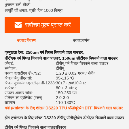
भुगतान शर्तें: टी/टी
आपूर्ति की क्षमता: प्रति दिन 1000 किग्रा
सर्वोत्तम मूल्य प्राप्त करें
उत्पाद विवरण
उत्पाद वर्णन
रेट
प्रमुखता देना:
250um गर्म पिघल चिपकने वाला पाउडर
,
डीटीएफ गर्म पिघल चिपकने वाला पाउडर
,
150um डीटीएफ चिपकने वाला पाउडर
कीवर्ड:
टीपीयू गर्म पिघल चिपकने वाला पाउडर
संयोजन:
टीपीयू
घनत्व एएसटीएम डी-792:
1.20 ± 0.02 ग्राम / सेमी³
पिघल बिंदु डीएससी:
95-115 ℃
पिघल सूचकांक एएसटीएम डी-1238:
30±7 ग्राम/10मिनट
कठोरता:
80 ± 3 शोर ए
पाउडर आकार सीमा:
150-250 उम
पीलेपन का प्रतिरोध (स्तर):
2.0-3.0
तापमान:
110-130℃
गर्मी हस्तांतरण के लिए शीतल DS220 TPU पॉलीयूरेथेन DTF चिपकने वाला पाउडर
हीट ट्रांसफर के लिए सॉफ्ट DS220 टीपीयू पॉलीयूरेथेन डीटीएफ चिपकने वाला पाउडर
टीपीयू गर्म पिघल चिपकने वाला पाउडर
विवरण