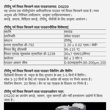
टीपीयू गर्म पिघल चिपकने वाला पाउडर
उत्पाद: DS220
यह उत्पाद एक पॉलीयूरेथेन थर्मोप्लास्टिक पाउडर गर्म पिघल चिपकने वाला है।नरम
अनुभव और निश्चित लचीलापन, उत्कृष्ट प्रक्रियात्मकता।
कपड़े, कपास, मिश्रित कपड़े, टीपीयू, पीवीसी के लिए उत्कृष्ट आसंजन।
टीपीयू गर्म पिघल चिपकने वाला पाउडर
भौतिक विशेषताएं:
संपत्ति
मापदंड
उपस्थिति
सफेद पाउडर
संघटन
टीपीयू
घनत्व एएसटीएम डी-792
1.20 ± 0.02 ग्राम / सेमी³
पिघल बिंदु डीएससी
95-115 ℃
पिघल प्रवाह सूचकांक एएसटीएम डी-1238
30±7 ग्राम/10मिनट
कठोरता
80 ± 3 शोर ए
पाउडर आकार सीमा
0-80
माइक्रोन,80-200μm,150-
टीपीयू गर्म पिघल चिपकने वाला पाउडर पैकेजिंग और शिपिंग
डिलिवरी विस्तार से: नमूना के लिए भुगतान के बाद 3-5 दिनों में शिपिंग।
थोक 3-10 दिनों के लिए जो ग्राहक के आदेश की मात्रा पर निर्भर करता है।
पैकेजिंग विवरण: 20 किग्रा / बैग या यह ग्राहक के विकल्प पर निर्भर है।
टीपीयू गर्म पिघल चिपकने वाला पाउडर
आवेदन पत्र:
DS220 का उपयोग कपड़े, सामान, जूता सामग्री और गर्मी हस्तांतरण उद्योगों में किया
जाता है।