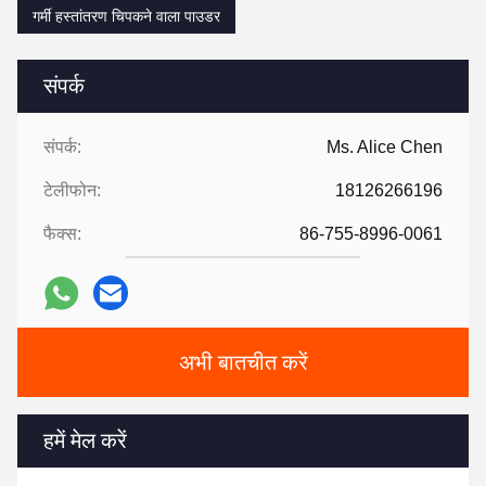
गर्मी हस्तांतरण चिपकने वाला पाउडर
संपर्क
संपर्क:
Ms. Alice Chen
टेलीफोन:
18126266196
फैक्स:
86-755-8996-0061
अभी बातचीत करें
हमें मेल करें