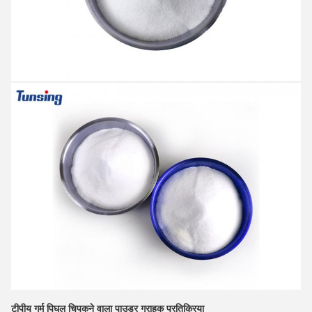
टीपीयू गर्म पिघल चिपकने वाला पाउडर ग्राहक प्रतिक्रिया