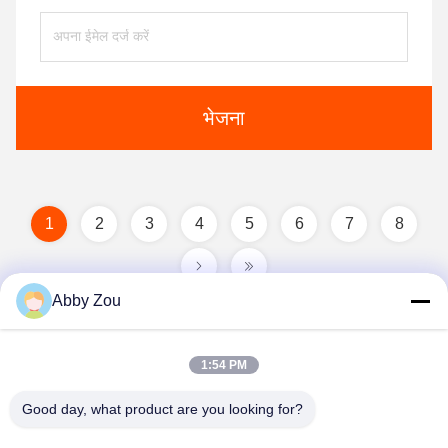
भेजना
1
2
3
4
5
6
7
8
Abby Zou
1:54 PM
Good day, what product are you looking for?