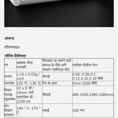
संरचना:
पॉलियामाइड
भौतिक विशेषताएं:
चिपकाए जा सकने वाले
आकाश नीला
रंग
कागज़ के पीछे लगी
ग्लासिन रिलीज पेपर
पारदर्शी
संरक्षण प्लास्टिक शीट
1.15 ± 0.02g /
0.05, 0.08,0.1,
घनत्व
मोटाई
cm3
0.12,0.15,0.18 मिमी
गलनांक
125 ℃ -135 ℃
रेंज के साथ
5mm-1500 मिमी
32 ± 8 जी /
पिघल
10min;
शर्त:
प्रवाह
चौड़ाई
480,1000,1380,1480mm
एएसटीएम डी
सूचकांक
1238-04
राग
140 ° C -170 °
विज्ञान
लंबाई
100 गज
C
तापमान