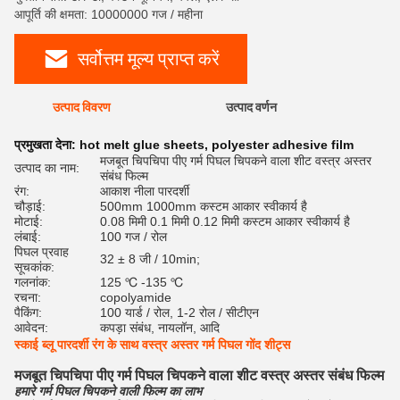
आपूर्ति की क्षमता: 10000000 गज / महीना
सर्वोत्तम मूल्य प्राप्त करें
उत्पाद विवरण
उत्पाद वर्णन
रेट
प्रमुखता देना:
hot melt glue sheets
,
polyester adhesive film
मजबूत चिपचिपा पीए गर्म पिघल चिपकने वाला शीट वस्त्र अस्तर
उत्पाद का नाम:
संबंध फिल्म
रंग:
आकाश नीला पारदर्शी
चौड़ाई:
500mm 1000mm कस्टम आकार स्वीकार्य है
मोटाई:
0.08 मिमी 0.1 मिमी 0.12 मिमी कस्टम आकार स्वीकार्य है
लंबाई:
100 गज / रोल
पिघल प्रवाह
32 ± 8 जी / 10min;
सूचकांक:
गलनांक:
125 ℃ -135 ℃
रचना:
copolyamide
पैकिंग:
100 यार्ड / रोल, 1-2 रोल / सीटीएन
आवेदन:
कपड़ा संबंध, नायलॉन, आदि
स्काई ब्लू पारदर्शी रंग के साथ वस्त्र अस्तर गर्म पिघल गोंद शीट्स
मजबूत चिपचिपा पीए गर्म पिघल चिपकने वाला शीट वस्त्र अस्तर संबंध फिल्म
हमारे गर्म पिघल चिपकने वाली फिल्म का लाभ