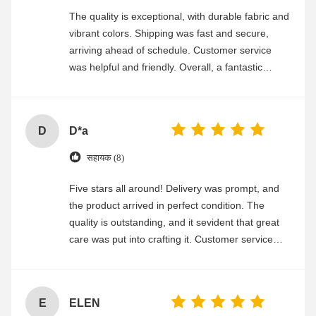
The quality is exceptional, with durable fabric and
vibrant colors. Shipping was fast and secure,
arriving ahead of schedule. Customer service
was helpful and friendly. Overall, a fantastic
experience
D
D*a
सहायक (8)
Five stars all around! Delivery was prompt, and
the product arrived in perfect condition. The
quality is outstanding, and it sevident that great
care was put into crafting it. Customer service
was friendly and efficient, ensuring a smooth and
enjoyable shopping experience.
E
ELEN