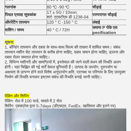
गलनांक
80 ℃ -90 ℃
चौड़ाई
17 ± 5G / 10min;
पिघल प्रवाह सूचकांक
परम्परागत
चौड़ाई
शर्त: एएसटीएम डी 1238-04
ऑपरेटिंग
तापमान
120 ° C -150 ° C
लंबाई
समाप्त
P
रोके
एस
वाशिंग / समय
40 ° C / 72H
pecification
सूचना:
1, बॉन्डिंग तापमान और दबाव के साथ-साथ फिल्म की ताकत में शामिल समय।
संबंध
तापमान मशीन सेट तापमान के करीब होना चाहिए, दबाव समान होना चाहिए, ढालना और
दबाव रोलर समतल होना चाहिए।
2, विभिन्न मशीनरी और सामग्रियों में, इस्तेमाल की जाने वाली बंधन की स्थिति अलग
होगी।
यहां चिह्नित की गई शर्तें केवल बुनियादी हैं।
उत्पाद के उपयोग, दुरुपयोग या
अक्षमता से उत्पन्न होने वाले विशेष अनुप्रयोग क्षति, प्रत्यक्ष या परिणाम के लिए उपयुक्त
निर्माण की स्थिति बनाकर इष्टतम संबंध की स्थिति बनाई जानी चाहिए।
पैकिंग और शिपिंग:
पैकिंग: रोल में 100 यार्ड, मामले में 2 रोल
शिपिंग: एक्सप्रेस द्वारा 5-7days (डीएचएल, FedEx, खासियत और इतने पर)