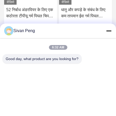
वीडियो
वीडियो
52 निर्बाध अंडरवियर के लिए एक
धातु और कपड़े के संबंध के लिए
कठोरता टीपीयू गर्म पिघल चिपकने
कम तापमान ईवा गर्म पिघल
वाली फिल्म किनारे
चिपकने वाली फिल्म
Sivan Peng
सर्वोत्तम मूल्य प्राप्त करें
सर्वोत्तम मूल्य प्राप्त करें
6:32 AM
Good day, what product are you looking for?
Shenzhen Tunsing Plastic Products Co., Ltd.
ts02@tunsing.com.cn
86-755-8996-0062
ट्यूनिंग औद्योगिक क्षेत्र, नंबर 28 ज़ियाटियन गांव, लॉन्ग्टियन स्ट्रीट,
पिंगशान जिला, शेन्ज़ेन शहर, ग्वांगडोंग प्रांत, चीन