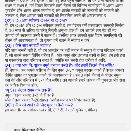
तापमान में ठोस है, जब इसके पिघल बिंदु तक पहुंच जाती है, तो यह अन्य सामग्रियों को
बांधने में सक्षम है, गर्म पिघल चिपकने वाली फिल्म की विभिन्न सामग्रियों में अलग-अलग
प्रदर्शन और अलग-अलग उपयोग हैं, हमें आपके उत्पादों की ज़रूरतों को समझने की
ज़रूरत है, फिर आपको सही उत्पादों की सिफारिश करने की आवश्यकता है
Q2)। Do आप स्वीकार OEM या ODM?
हाँ, हम OEM और ODM स्वीकार करते हैं, हम पेशेवर गर्मी हस्तांतरण सामग्री निर्माता
हैं, 10 साल से अधिक के घरेलू बिक्री अनुभव वाले हैं, हम आपको आर एंड डी नए
उत्पादों की सहायता करने में सक्षम हैं।
इसलिए अगर आपको कुछ विशेष सामग्रियों को
बाँधने की आवश्यकता है, तो कृपया हमें बताने में संकोच न करें,
Q3)। कैसे आप उत्पादों जहाज?
यदि आप जरूरी नहीं हैं, तो हम आमतौर पर बड़ी मात्रा में समुद्र के द्वारा परिवहन करते
हैं, जो सबसे सस्ता शिपिंग तरीका है।
और नमूने और तत्काल कार्गो के लिए, हम इसे हवा
या एक्सप्रेस द्वारा परिवहन करते हैं, क्योंकि यह सबसे तेज़ तरीका है आदि,
Q4)।
क्या आप नि: शुल्क नमूने प्रदान करते हैं?
और इसमें कितने दिन लगेंगे?
हाँ, बेशक। हम आपके परीक्षण के लिए मुफ्त 3-5Y नमूना प्रदान करते हैं केवल आपको
शिपिंग लागत का भुगतान करने की आवश्यकता है।
हम 3 कार्य दिवसों के भीतर नमूना
बना देंगे और परिवहन में 3-7 दिन लगेंगे। तब आपको हमारे उत्पाद की गुणवत्ता और सेवा
पर अधिक विश्वास होगा,
क्यू 5)।
नेतृत्व समय कब तक है?
नमूना नेतृत्व समय: 1-3 दिनों का है
थोक नेतृत्व समय: 7-20days (आदेश मात्रा पर निर्भर करता है),
Q6)।
मैं अपने आर्डर के लिए भुगतान कैसे करूं?
हम आम तौर पर स्वीकार एल / सी, टी / टी, वेस्टर्न यूनियन, पेपैल।
कुल मिलाकर रेटिंग