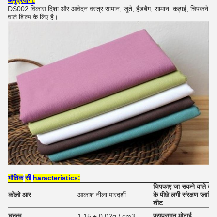
अनुप्रयोगों:
DS002 विकास दिशा और आवेदन वस्त्र सामान, जूते, हैंडबैग, सामान, कढ़ाई, चिपकने
वाले शिल्प के लिए है।
भौतिक
सी
haracteristics:
चिपकाए जा सकने वाले काग
कोलो
आर
आकाश नीला पारदर्शी
के पीछे लगी संरक्षण प्लास्ट
शीट
घनत्व
परम्परागत
मोटाई
1.15 ± 0.02g / cm3