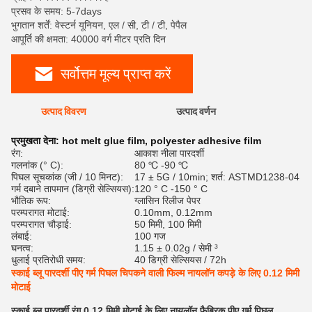
प्रसव के समय: 5-7days
भुगतान शर्तें: वेस्टर्न यूनियन, एल / सी, टी / टी, पेपैल
आपूर्ति की क्षमता: 40000 वर्ग मीटर प्रति दिन
सर्वोत्तम मूल्य प्राप्त करें
उत्पाद विवरण
उत्पाद वर्णन
रेट
प्रमुखता देना:
hot melt glue film
,
polyester adhesive film
रंग:
आकाश नीला पारदर्शी
गलनांक (° C):
80 ℃ -90 ℃
पिघल सूचकांक (जी / 10 मिनट):
17 ± 5G / 10min; शर्त: ASTMD1238-04
गर्म दबाने तापमान (डिग्री सेल्सियस):
120 ° C -150 ° C
भौतिक रूप:
ग्लासिन रिलीज पेपर
परम्परागत मोटाई:
0.10mm, 0.12mm
परम्परागत चौड़ाई:
50 मिमी, 100 मिमी
लंबाई:
100 गज
घनत्व:
1.15 ± 0.02g / सेमी ³
धुलाई प्रतिरोधी समय:
40 डिग्री सेल्सियस / 72h
स्काई ब्लू पारदर्शी पीए गर्म पिघल चिपकने वाली फिल्म नायलॉन कपड़े के लिए 0.12 मिमी
मोटाई
स्काई ब्लू पारदर्शी रंग 0.12 मिमी मोटाई के लिए नायलॉन फैब्रिक पीए गर्म पिघल