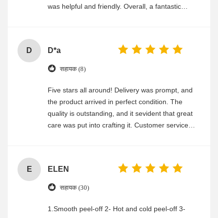
was helpful and friendly. Overall, a fantastic
experience
D
D*a
सहायक (8)
Five stars all around! Delivery was prompt, and
the product arrived in perfect condition. The
quality is outstanding, and it sevident that great
care was put into crafting it. Customer service
was friendly and efficient, ensuring a smooth and
enjoyable shopping experience.
E
ELEN
सहायक (30)
1.Smooth peel-off 2- Hot and cold peel-off 3-