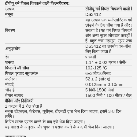
टीपीयू गर्म पिघल चिपकने वाली फिल्म
विवरण:
उत्पाद
टीपीयू गर्म पिघल चिपकने वाली फिल
नमूना
DS3412
यह उत्पाद एक थर्माप्लास्टिक गर्म
छोड़ने के लिए सौंपा गया है और इसे
विवरण
सकता है।यह गर्म पिघल चिपकने वाल
और अन्य सुपर-लोचदार कपड़ों के न
हैं: बहुत नरम महसूस, सुपर उच्च
DS3412 का उपयोग वन-पीस अंडर
अनुप्रयोग
लिए किया जाता है
रंग
पारदर्शी
घनत्व
1.14 ± 0.02 ग्राम / सेमी³
पिघलने की सीमा
102-125 ℃
पिघल प्रवाह सूचकांक
6±3जी/10मिनट
कठोरता
52 ± 2 (शोर ए)
मोटाई
0.0125mm-0.10mm
चौड़ाई
5 मिमी-1500 मिमी
तैयार उत्पाद
1500 मिमी * 100 मीटर / रोल
पैकिंग और डिलिवरी
1 कार्टन में 1 रोल होता है।
नमूना डीएचएल, फेडेक्स, यूपीएस, टीएनटी द्वारा भेज दिया जाएगा, इसमें 3-8 दिन
लगेंगे।
शिपिंग लागत प्राप्त करने के बाद इसे भेज दिया जाएगा।
यह मात्रा के अनुसार और भुगतान प्राप्त करने के बाद भी भेज दिया जाएगा।