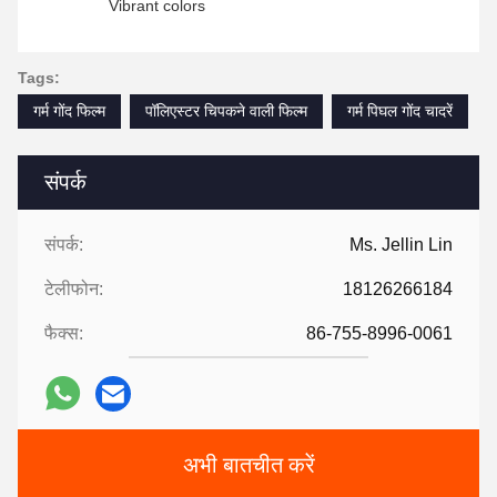
Vibrant colors
Tags:
गर्म गोंद फिल्म
पॉलिएस्टर चिपकने वाली फिल्म
गर्म पिघल गोंद चादरें
संपर्क
संपर्क:
Ms. Jellin Lin
टेलीफोन:
18126266184
फैक्स:
86-755-8996-0061
अभी बातचीत करें