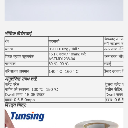
भौतिक विशेषताएं:
चिपकाए जा सकने 
रंग
पारभासी
लगी संरक्षण प्ला
घनत्व
परम्परागत मोटाई
0.98 ± 0.02g / सेमी ³
16 ± 6 ग्राम / 10min;
शर्त:
परम्परागत चौड़ाई
पिघल प्रवाह सूचकांक
ASTMD1238-04
गलनांक
लंबाई
80 ℃ -90 ℃
परिचालन तापमान
तैयार उत्पाद विनिर
140 ° C -160 ° C
अनुशंसित संबंध शर्तें:
फ्लैट प्रेस
दूसरा फ्लैट प्रेस
मशीन की स्थापना: 130 ℃ -150 ℃
मशीन सेटिंग:
Dwell समय: 15-35 सेकंड
Dwell समय: 1
दबाव: 0.6-5.0mpa
दबाव: 0.6-5.
विस्तृत चित्र: