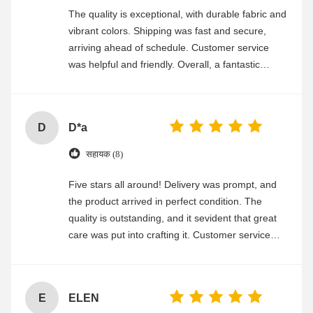
The quality is exceptional, with durable fabric and
vibrant colors. Shipping was fast and secure,
arriving ahead of schedule. Customer service
was helpful and friendly. Overall, a fantastic
experience
D
D*a
सहायक (8)
Five stars all around! Delivery was prompt, and
the product arrived in perfect condition. The
quality is outstanding, and it sevident that great
care was put into crafting it. Customer service
was friendly and efficient, ensuring a smooth and
enjoyable shopping experience.
E
ELEN