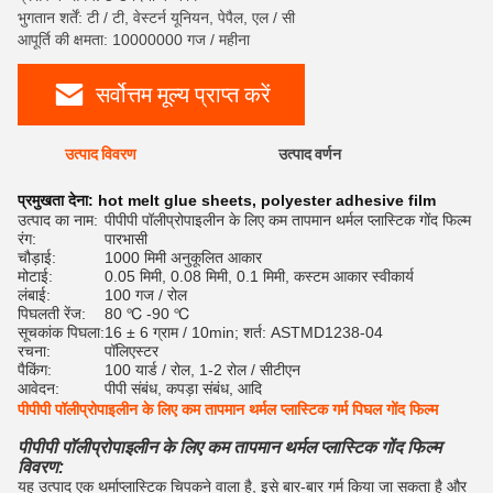
भुगतान शर्तें: टी / टी, वेस्टर्न यूनियन, पेपैल, एल / सी
आपूर्ति की क्षमता: 10000000 गज / महीना
सर्वोत्तम मूल्य प्राप्त करें
उत्पाद विवरण
उत्पाद वर्णन
रेट
प्रमुखता देना:
hot melt glue sheets
,
polyester adhesive film
उत्पाद का नाम:
पीपीपी पॉलीप्रोपाइलीन के लिए कम तापमान थर्मल प्लास्टिक गोंद फिल्म
रंग:
पारभासी
चौड़ाई:
1000 मिमी अनुकूलित आकार
मोटाई:
0.05 मिमी, 0.08 मिमी, 0.1 मिमी, कस्टम आकार स्वीकार्य
लंबाई:
100 गज / रोल
पिघलती रेंज:
80 ℃ -90 ℃
सूचकांक पिघला:
16 ± 6 ग्राम / 10min; शर्त: ASTMD1238-04
रचना:
पॉलिएस्टर
पैकिंग:
100 यार्ड / रोल, 1-2 रोल / सीटीएन
आवेदन:
पीपी संबंध, कपड़ा संबंध, आदि
पीपीपी पॉलीप्रोपाइलीन के लिए कम तापमान थर्मल प्लास्टिक गर्म पिघल गोंद फिल्म
पीपीपी पॉलीप्रोपाइलीन के लिए कम तापमान थर्मल प्लास्टिक गोंद फिल्म
विवरण:
यह उत्पाद एक थर्माप्लास्टिक चिपकने वाला है, इसे बार-बार गर्म किया जा सकता है और