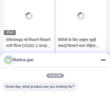
वीडियो
पोलियामाइड गर्म पिघलने चिपकने
पीवीसी के लिए उत्कृष्ट सूखी
वाली फिल्म DS002-2 कपड़ा
सफाई चिपकने वाला पीईएस
कपड़े के लिए 90°C उच्च तापमान
पॉलिएस्टर गर्म पिघलने वाली
प्रतिरोधी पोलियामाइड कढ़ाई के
फिल्म
Martina gao
सर्वोत्तम मूल्य प्राप्त करें
सर्वोत्तम मूल्य प्राप्त करें
लिए
5:29 AM
Good day, what product are you looking for?
Shenzhen Tunsing Plastic Products Co., Ltd.
ts02@tunsing.com.cn