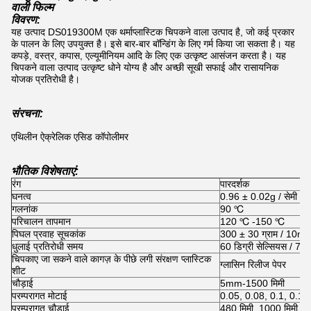
वाली फिल्म
विवरण:
यह उत्पाद DS019300M एक थर्माप्लास्टिक चिपकने वाला उत्पाद है, जो कई प्रकार
के पालन के लिए उपयुक्त है।
इसे बार-बार बॉन्डिंग के लिए गर्म किया जा सकता है।
यह
कपड़े, वस्त्र, कपास, एल्यूमीनियम आदि के लिए एक उत्कृष्ट आसंजन करता है। यह
चिपकने वाला उत्पाद उत्कृष्ट धोने योग्य है और अच्छी सूखी सफाई और रासायनिक
योजक प्रतिरोधी है।
संरचना:
एथिलीन ऐक्रेलिक एसिड कॉपोलीमर
भौतिक विशेषताएं:
रंग
पारदर्शक
घनत्व
0.96 ± 0.02g / सेमी ³
गलनांक
90 ℃
परिचालन तापमान
120 ℃ -150 ℃
पिघल प्रवाह सूचकांक
300 ± 30 ग्राम / 10mi
धुलाई प्रतिरोधी समय
60 डिग्री सेल्सियस / 72
चिपकाए जा सकने वाले कागज़ के पीछे लगी संरक्षण प्लास्टिक
ग्लासिन रिलीज पेपर
शीट
चौड़ाई
5mm-1500 मिमी
परम्परागत मोटाई
0.05, 0.08, 0.1, 0.12
परम्परागत चौड़ाई
480 मिमी, 1000 मिमी