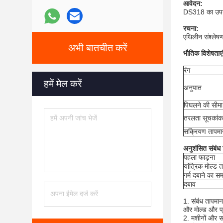
आवेदन:
DS318 का उपयोग 
रचना:
एथिलीन संश्लेष
अभी बातचीत करें
भौतिक विशेषताएं
रंग
हमें मेल करें
अनुपात
पिघलने की सीमा
तरलता सूचकांक
सक्रियण तापमा
अनुशंसित संबंध शर
पहला फाड़ना
यांत्रिक मोल्ड 
गर्म दबाने का स
दबाव
1. संबंध तापमान
और मोल्ड और प्
2. मशीनों और सा