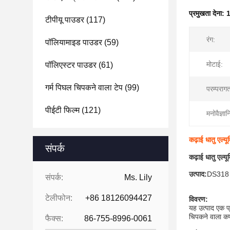
प्रमुखता देना:
1
टीपीयू पाउडर
(117)
रंग:
पॉलियामाइड पाउडर
(59)
मोटाई:
पॉलिएस्टर पाउडर
(61)
गर्म पिघल चिपकने वाला टेप
(99)
परम्पराग
पीईटी फिल्म
(121)
मनोवैज्ञा
कढ़ाई धातु एल्य
संपर्क
कढ़ाई धातु एल्य
उत्पाद:
DS318
संपर्क:
Ms. Lily
टेलीफोन:
+86 18126094427
विवरण:
यह उत्पाद एक प्
चिपकने वाला कप
फैक्स:
86-755-8996-0061