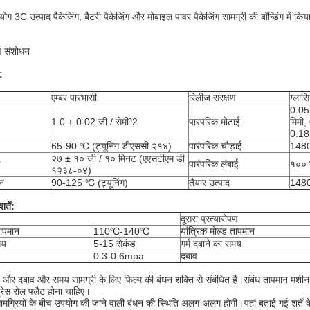
3C उत्पाद पैकेजिंग, बैटरी पैकेजिंग और मोबाइल पावर पैकेजिंग सामग्री की बॉन्डिंग में किय
ण संशोधन
:
एम्बर पारभासी
रिलीज संरक्षण
ग्लास
0.05 
1.0 ± 0.02 जी / सेमी³2
पारंपरिक मोटाई
मिमी,
0.18 
65-90 ℃ (ट्यूनिंग डीएससी २१४)
पारंपरिक चौड़ाई
148
२७ ± १० जी / १० मिनट (एएसटीएम डी
पारंपरिक लंबाई
१००
१२३८-०४)
न
90-125 ℃ (ट्यूनिंग)
तैयार उत्पाद
148
्तें:
दूसरा प्रत्यारोपण
तापमान
110℃-140℃
यांत्रिक मोल्ड तापमान
मय
5-15 सेकंड
गर्म दबाने का समय
0.3-0.6mpa
दबाव
 और दबाव और समय सामग्री के लिए फिल्म की बंधन शक्ति से संबंधित है।संबंध तापमान मशीन द
रेस रोल फ्लैट होना चाहिए।
मग्रियों के बीच उपयोग की जाने वाली बंधन की स्थिति अलग-अलग होगी।यहां बताई गई शर्तें केवल