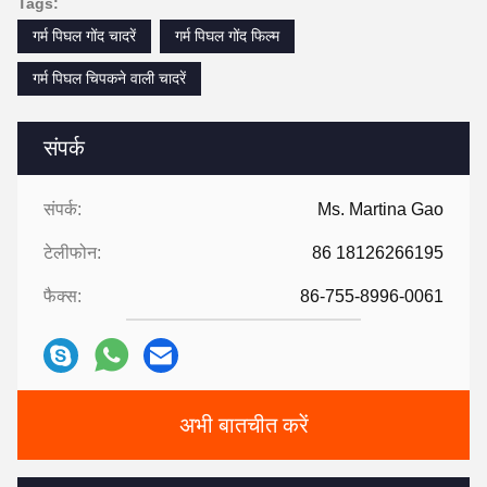
Tags:
गर्म पिघल गोंद चादरें
गर्म पिघल गोंद फिल्म
गर्म पिघल चिपकने वाली चादरें
संपर्क
संपर्क:
Ms. Martina Gao
टेलीफोन:
86 18126266195
फैक्स:
86-755-8996-0061
अभी बातचीत करें