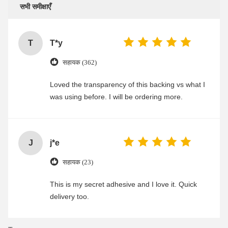
सभी समीक्षाएँ
T
T*y
सहायक (362)
Loved the transparency of this backing vs what I
was using before. I will be ordering more.
J
j*e
सहायक (23)
This is my secret adhesive and I love it. Quick
delivery too.