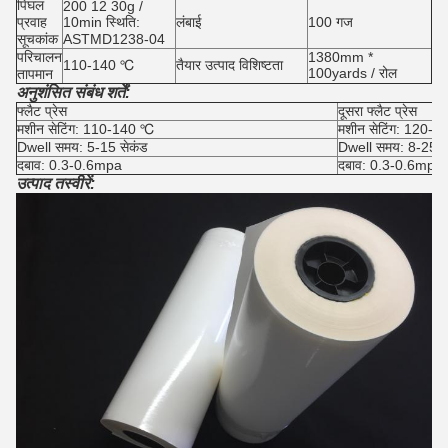
पिघल
200 12 30g /
प्रवाह
10min स्थिति:
लंबाई
100 गज
सूचकांक
ASTMD1238-04
परिचालन
1380mm *
110-140 ℃
तैयार उत्पाद विशिष्टता
100yards / रोल
तापमान
अनुशंसित संबंध शर्तें:
फ्लैट प्रेस
दूसरा फ्लैट प्रेस
मशीन सेटिंग: 110-140 ℃
मशीन सेटिंग: 120-
Dwell समय: 5-15 सेकंड
Dwell समय: 8-25 स
दबाव: 0.3-0.6mpa
दबाव: 0.3-0.6mpa
उत्पाद तस्वीरें: