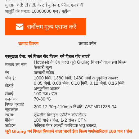
भुगतान शर्तें: टी / टी, वेस्टर्न यूनियन, पेपैल, एल / सी
आपूर्ति की क्षमता: 10000000 गज / महीना
सर्वोत्तम मूल्य प्राप्त करें
उत्पाद विवरण
उत्पाद वर्णन
रेट
प्रमुखता देना:
गर्म पिघल गोंद फिल्म
,
गर्म पिघल गोंद चादरें
Hotmelt के लिए सस्ते जूते Gluing चिपकने वाला ईवा फिल्म
उत्पाद का नाम:
फैक्टरी मूल्य
रंग:
पारदर्शी सफेद
चौड़ाई:
1000 मिमी, 1380 मिमी, 1480 मिमी अनुकूलित आकार
0.05 मिमी, 0.08 मिमी, 0.10 मिमी, 0.12 मिमी, 0.15 मिमी
मोटाई:
अनुकूलित आकार
लंबाई:
100 गज / रोल
गलनांक:
70-80 ℃
पिघल प्रवाह
200 12 30g / 10min स्थिति: ASTMD1238-04
सूचकांक:
रचना:
एथिलीन विनाइल एसीटेट कॉपोलीमर
पैकिंग:
100 यार्ड / रोल, 1-2 रोल / CTN
आवेदन:
फैब्रिक पेपर लकड़ी प्लास्टिक धातु उबलते,
जूते Gluing गर्म पिघल चिपकने वाला चादरें ईवा फिल्म थर्माप्लास्टिक 100 गज / रोल