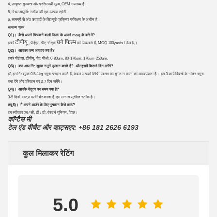
4, उत्कृष्ट गुणवत्ता और प्रतिस्पर्धी मूल्य, OEM उपलब्ध है।
5, स्थिर आपूर्ति: स्टॉक की एक व्यापक श्रेणी।
6, सामग्री से अंत उत्पादों के लिए पूरी प्रक्रिया पर्यवेक्षण के अधीन है।
सामान्य प्रश्न
Q1)।
कैसे अपने चिपकने वाली फिल्म के अपने moq के बारे में?
टीपीयू
घने फिल्म
हमारे
, पीईएस, पीए गर्म एक
को पिघलाते हैं, MOQ 100yards / रोल है,।
Q2)।
आपका कण आकार क्या है?
हमारे पीईएस, टीपीयू, पीए, पीओ, 0-80um, 80-170um, 170um-250um,
Q3)।
क्या आप नि: शुल्क नमूने प्रदान करते हैं?
और इसमें कितने दिन लगेंगे?
हाँ, हम नि: शुल्क 0.5-1kg नमूना प्रदान करते हैं, केवल आपको शिपिंग लागत का भुगतान करने की आवश्यकता है।
हम 3 कार्य दिवसों के भीतर नमूना
बना देंगे और परिवहन पर 3-7 दिन लगेंगे।
Q4)।
आपके नेतृत्व का समय क्या है?
3-5 दिनों, मात्रा पर निर्भर करता है, हम लगभग सुरक्षित स्टॉक है।
क्यू 5)।
मैं अपने आर्डर के लिए भुगतान कैसे करूं?
हम स्वीकार एल / सी, टी / टी, वेस्टर्न यूनियन, पेपैल।
कॉन्टैस मी
टेल एंड वीचैट और व्हाट्सएप: +86 181 2626 6193
कुल मिलाकर रेटिंग
5.0