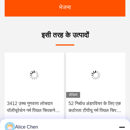
भेजना
इसी तरह के उत्पादों
वीडियो
3412 उच्च गुणवत्ता लोचदार
52 निर्बाध अंडरवियर के लिए एक
पॉलीयूरेथेन गर्म पिघल चिपकने
कठोरता टीपीयू गर्म पिघल चिपकने
वाली फिल्म
वाली फिल्म किनारे
Alice Chen