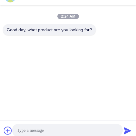
सर्वोत्तम मूल्य प्राप्त करें
सर्वोत्तम मूल्य प्राप्त करें
2:24 AM
Good day, what product are you looking for?
Shenzhen Tunsing Plastic Products Co., Ltd.
ts02@tunsing.com.cn
86-755-8996-0062
ट्यूनिंग औद्योगिक क्षेत्र, नंबर 28 ज़ियाटियन गांव, लॉन्ग्टियन स्ट्रीट,
पिंगशान जिला, शेन्ज़ेन शहर, ग्वांगडोंग प्रांत, चीन
चीन अच्छी गुणवत्ता हॉट पिघल चिपकने वाली फिल्म देने वाला। कॉपीराइट ©
2018-2026 Shenzhen Tunsing Plastic Products Co., Ltd. .
सर्वाधिकार सुरक्षित।