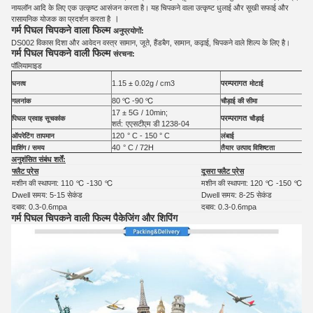
नायलॉन आदि के लिए एक उत्कृष्ट आसंजन करता है। यह चिपकने वाला उत्कृष्ट धुलाई और सूखी सफाई और
।
रासायनिक योजक का प्रदर्शन करता है
गर्म पिघल चिपकने वाला फिल्म
अनुप्रयोगों:
DS002 विकास दिशा और आवेदन वस्त्र सामान, जूते, हैंडबैग, सामान, कढ़ाई, चिपकने वाले शिल्प के लिए है।
गर्म पिघल चिपकने वाली फिल्म
संरचना:
पॉलियामाइड
1.15 ± 0.02g / cm3
परम्परागत
घनत्व
मोटाई
80 ℃ -90 ℃
गलनांक
चौड़ाई की सीमा
17 ± 5G / 10min;
परम्परागत
पिघल प्रवाह सूचकांक
चौड़ाई
शर्त:
एएसटीएम डी 1238-04
120
° C -
150
° C
ऑपरेटिंग
तापमान
लंबाई
40
° C / 72H
वाशिंग / समय
तैयार
उत्पाद विशिष्टता
अनुशंसित संबंध शर्तें:
फ्लैट प्रेस
दूसरा फ्लैट प्रेस
मशीन की स्थापना: 110
℃
-130
℃
मशीन की स्थापना: 120
℃
-150
℃
Dwell समय: 5-15 सेकंड
Dwell समय: 8-25 सेकंड
दबाव: 0.3-0.6mpa
दबाव: 0.3-0.6mpa
गर्म पिघल चिपकने वाली फिल्म पैकेजिंग और शिपिंग