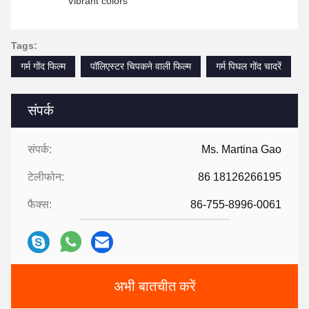
Vibrant colors
Tags:
गर्म गोंद फिल्म
पॉलिएस्टर चिपकने वाली फिल्म
गर्म पिघल गोंद चादरें
संपर्क
संपर्क:
Ms. Martina Gao
टेलीफोन:
86 18126266195
फैक्स:
86-755-8996-0061
अभी बातचीत करें