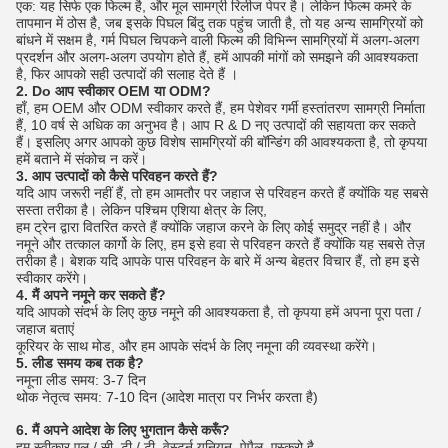
एक: यह सिर्फ एक फिल्म है, और मूल सामग्री रिलीज पेपर है।
लेकिन फिल्म कमरे के
तापमान में ठोस है, जब इसके पिघल बिंदु तक पहुंच जाती है, तो यह अन्य सामग्रियों को
बांधने में सक्षम है, गर्म पिघल चिपकने वाली फिल्म की विभिन्न सामग्रियों में अलग-अलग
प्रदर्शन और अलग-अलग उपयोग होते हैं, हमें आपकी मांगों को समझने की आवश्यकता
है, फिर आपको सही उत्पादों की सलाह देते हैं ।
2. Do आप स्वीकार OEM या ODM?
हाँ, हम OEM और ODM स्वीकार करते हैं, हम पेशेवर गर्मी हस्तांतरण सामग्री निर्माता
हैं, 10 वर्ष से अधिक का अनुभव है।
आप R & D नए उत्पादों की सहायता कर सकते
हैं।
इसलिए अगर आपको कुछ विशेष सामग्रियों की बॉन्डिंग की आवश्यकता है, तो कृपया
हमें बताने में संकोच न करें।
3. आप उत्पादों को कैसे परिवहन करते हैं?
यदि आप जरूरी नहीं हैं, तो हम आमतौर पर जहाज से परिवहन करते हैं क्योंकि यह सबसे
सस्ता तरीका है।
लेकिन पश्चिम एशिया क्षेत्र के लिए,
हम ट्रेन द्वारा वितरित करते हैं क्योंकि जहाज करने के लिए कोई समुद्र नहीं है।
और
नमूने और तत्काल कार्गो के लिए, हम इसे हवा से परिवहन करते हैं क्योंकि यह सबसे तेज़
तरीका है। बेशक यदि आपके पास परिवहन के बारे में अन्य बेहतर विचार हैं, तो हम इसे
स्वीकार करेंगे।
4. मैं अपने नमूने कर सकते हैं?
यदि आपको संदर्भ के लिए कुछ नमूने की आवश्यकता है, तो कृपया हमें अपना पूरा पता /
जहाज बताएं
कूरियर के साथ मोड, और हम आपके संदर्भ के लिए नमूना की व्यवस्था करेंगे।
5. लीड समय कब तक है?
नमूना लीड समय: 3-7 दिन
थोक नेतृत्व समय: 7-10 दिन (आदेश मात्रा पर निर्भर करता है)
6. मैं अपने आदेश के लिए भुगतान कैसे करूँ?
हम स्वीकार एल / सी, टी / टी, वेस्टर्न यूनियन, पेपैल, एस्क्रो है