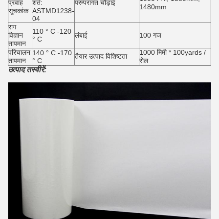
प्रवाह
शर्त:
परम्परागत चौड़ाई
1480mm
सूचकांक
ASTMD1238-
04
राग
110 ° C -120
विज्ञान
लंबाई
100 गज
° C
तापमान
परिचालन
1000 मिमी * 100yards /
140 ° C -170
तैयार उत्पाद विशिष्टता
तापमान
° C
रोल
उत्पाद तस्वीरें: