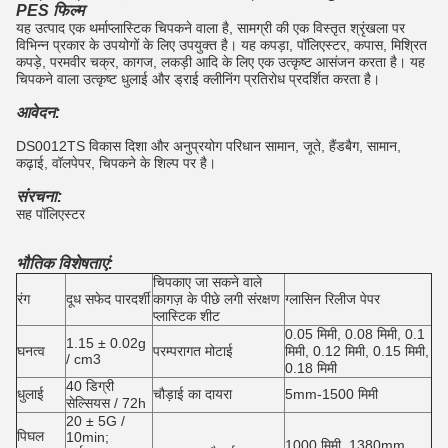
PES फिल्म
यह उत्पाद एक थर्माप्लास्टिक चिपकने वाला है, सामग्री की एक विस्तृत श्रृंखला पर
विभिन्न प्रकार के उपयोगों के लिए उपयुक्त है।
यह कपड़ा, पॉलिएस्टर, कपास, मिश्रित
कपड़े, परमवीर चक्र, कागज, लकड़ी आदि के लिए एक उत्कृष्ट आसंजन करता है। यह
चिपकने वाला उत्कृष्ट धुलाई और ड्राई क्लीनिंग प्रतिरोध प्रदर्शित करता है।
आवेदन:
DS0012TS विकास दिशा और अनुप्रयोग परिधान सामान, जूते, हैंडबैग, सामान,
कढ़ाई, वॉलपेपर, चिपकने के शिल्प पर है।
संरचना:
सह पॉलिएस्टर
भौतिक विशेषताएं:
चिपकाए जा सकने वाले
रंग
दूध सफेद पारदर्शी
कागज़ के पीछे लगी संरक्षण
ग्लासिन रिलीज पेपर
प्लास्टिक शीट
0.05 मिमी, 0.08 मिमी, 0.1
1.15 ± 0.02g
घनत्व
परम्परागत मोटाई
मिमी, 0.12 मिमी, 0.15 मिमी,
/ cm3
0.18 मिमी
40 डिग्री
धुलाई
चौड़ाई का दायरा
5mm-1500 मिमी
सेल्सियस / 72h
20 ± 5G /
पिघल
10min;
1000 मिमी, 1380mm,