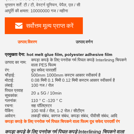
भुगतान शर्तें: टी / टी, वेस्टर्न यूनियन, पेपैल, एल / सी
आपूर्ति की क्षमता: 10000000 गज / महीना
सर्वोत्तम मूल्य प्राप्त करें
उत्पाद विवरण
उत्पाद वर्णन
रेट
प्रमुखता देना:
hot melt glue film
,
polyester adhesive film
कपड़ा कपड़े के लिए पनरोक गर्म पिघल कपड़े Interlining चिपकने
उत्पाद का नाम:
वाला PES फिल्म
रंग:
दूध सफेद पारदर्शी
चौड़ाई:
500mm 1000mm कस्टम आकार स्वीकार्य है
मोटाई:
0.08 मिमी 0.1 मिमी 0.12 मिमी कस्टम आकार स्वीकार्य है
लंबाई:
100 गज / रोल
पिघल प्रवाह
20 ± 5G / 10min
सूचकांक:
गलनांक:
110 ° C -120 ° C
रचना:
सह पॉलिएस्टर
पैकिंग:
100 यार्ड / रोल, 1-2 रोल / सीटीएन
आवेदन:
लकड़ी संबंध, कागज संबंध, कपड़ा संबंध, पीवीसी संबंध, आदि
कपड़ा कपड़े के लिए पनरोक गर्म पिघल चिपकने वाला फिल्म दूध सफेद पारदर्शी रंग
कपड़ा कपड़े के लिए पनरोक गर्म पिघल कपड़े Interlining चिपकने वाला