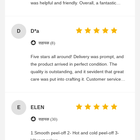
was helpful and friendly. Overall, a fantastic
experience
D
D*a
सहायक (8)
Five stars all around! Delivery was prompt, and
the product arrived in perfect condition. The
quality is outstanding, and it sevident that great
care was put into crafting it. Customer service
was friendly and efficient, ensuring a smooth and
enjoyable shopping experience.
E
ELEN
सहायक (30)
1.Smooth peel-off 2- Hot and cold peel-off 3-