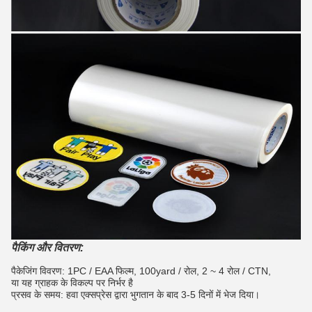
पैकिंग और वितरण:
पैकेजिंग विवरण: 1PC / EAA फिल्म, 100yard / रोल, 2 ~ 4 रोल / CTN,
या यह ग्राहक के विकल्प पर निर्भर है
प्रसव के समय: हवा एक्सप्रेस द्वारा भुगतान के बाद 3-5 दिनों में भेज दिया।