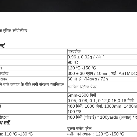
िक एसिड कॉपोलीमर
एं:
पारदर्शक
0.96 ± 0.02g / सेमी ³
90 ℃
न
120 ℃ -150 ℃
चकांक
300 ± 30 ग्राम / 10min;
शर्त: ASTMD1
ी समय
60 डिग्री सेल्सियस / 72h
वाले कागज़ के पीछे लगी संरक्षण प्लास्टिक
ग्लासिन रिलीज पेपर
5mm-1500 मिमी
ई
0.05, 0.08, 0.1, 0.12,0.15,0.18 मिमी
ई
480 मिमी, 1000 मिमी, 1380mm, 1480
100 गज
िष्टता
480 मिमी (चौड़ाई) * 100yards (लम्बाई) / 
शर्तें:
दूसरा फ्लैट प्रेस
पना: 110 ℃ -130 ℃
मशीन की स्थापना: 120 ℃ -150 ℃