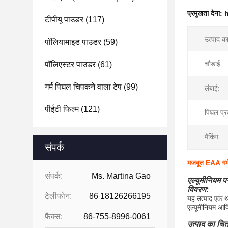
प्रमुखता देना:
h
टीपीयू पाउडर
(117)
उत्पाद क
पॉलियामाइड पाउडर
(59)
चौड़ाई:
पॉलिएस्टर पाउडर
(61)
गर्म पिघल चिपकने वाला टेप
(99)
लंबाई:
पीईटी फिल्म
(121)
पिघल प्र
पैकिंग:
संपर्क
मजबूत EAA गर्म 
संपर्क:
Ms. Martina Gao
एल्यूमीनियम प
विवरण:
टेलीफोन:
86 18126266195
यह उत्पाद एक थर
एल्यूमीनियम आद
फैक्स:
86-755-8996-0061
उत्पाद का चित