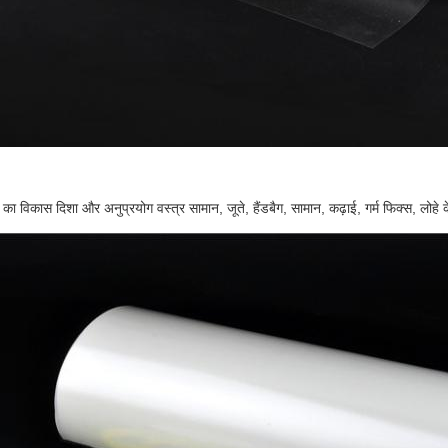
िकास दिशा और अनुप्रयोग वस्त्र सामान, जूते, हैंडबैग, सामान, कढ़ाई, गर्म फिक्स, लोहे क