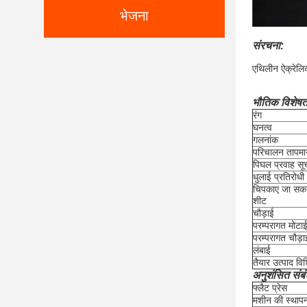
भेजना
संरचना:
एथिलीन ऐक्रेल
भौतिक विशेषता
रंग
घनत्व
गलनांक
परिचालन तापमा
पिघल प्रवाह सू
धुलाई प्रतिरोध
चिपकाए जा सकने 
शीट
चौड़ाई
परम्परागत मोटा
परम्परागत चौड़ा
लंबाई
तैयार उत्पाद विश
अनुशंसित संबंध 
फ्लैट प्रेस
मशीन की स्था