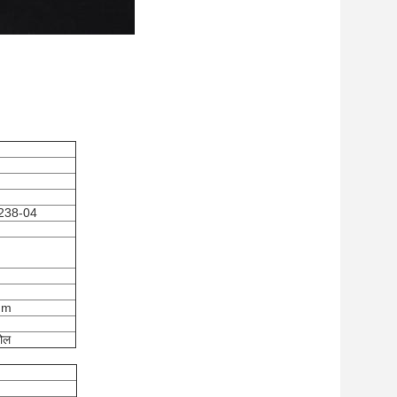
238-04
mm
रोल