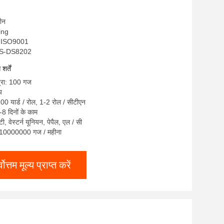
चीन
sing
, ISO9001
PES-DS8202
र्तें
त्रा: 100 गज
य
100 यार्ड / रोल, 1-2 रोल / सीटीएन
8 दिनों के काम
 टी, वेस्टर्न यूनियन, पेपैल, एल / सी
ता: 10000000 गज / महीना
्वोत्तम मूल्य प्राप्त करें