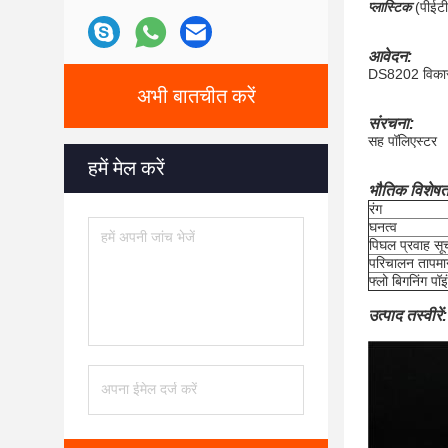
प्लास्टिक
(पीईटी,
आवेदन:
DS8202 विकास द
अभी बातचीत करें
संरचना:
सह पॉलिएस्टर
हमें मेल करें
भौतिक विशेषता
रंग
घनत्व
पिघल प्रवाह सू
परिचालन तापमा
फ्लो बिगनिंग पॉइ
उत्पाद तस्वीरें: