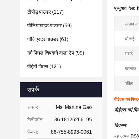
प्रमुखता देना:
h
टीपीयू पाउडर
(117)
उत्पाद क
पॉलियामाइड पाउडर
(59)
चौड़ाई:
पॉलिएस्टर पाउडर
(61)
गर्म पिघल चिपकने वाला टेप
(99)
लंबाई:
पीईटी फिल्म
(121)
गलनांक:
पैकिंग:
संपर्क
पीईएस गर्म पिघल 
संपर्क:
Ms. Martina Gao
पीईएस गर्म पि
टेलीफोन:
86 18126266195
विवरण:
फैक्स:
86-755-8996-0061
यह उत्पाद DS82