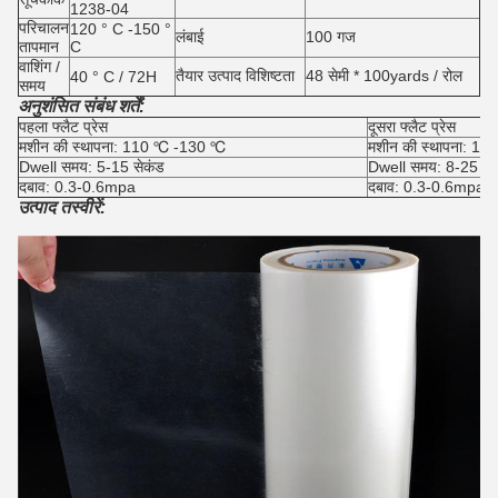
1238-04
परिचालन
120 ° C -150 °
लंबाई
100 गज
तापमान
C
वाशिंग /
तैयार उत्पाद विशिष्टता
48 सेमी * 100yards / रोल
40 ° C / 72H
समय
अनुशंसित संबंध शर्तें:
पहला फ्लैट प्रेस
दूसरा फ्लैट प्रेस
मशीन की स्थापना: 110 ℃ -130 ℃
मशीन की स्थापना: 1
Dwell समय: 5-15 सेकंड
Dwell समय: 8-25 से
दबाव: 0.3-0.6mpa
दबाव: 0.3-0.6mpa
उत्पाद तस्वीरें: