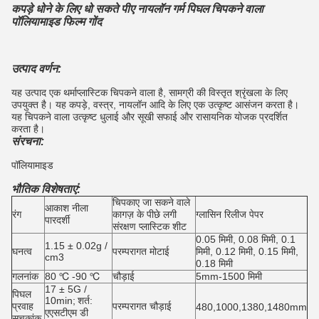
कपड़े धोने के लिए धो सकते पीए नायलॉन गर्म पिघल चिपकने वाला
पॉलियामाइड फिल्म गोंद
उत्पाद वर्णन:
यह उत्पाद एक थर्माप्लास्टिक चिपकने वाला है, सामग्री की विस्तृत श्रृंखला के लिए
उपयुक्त है।
यह कपड़े, वस्त्र, नायलॉन आदि के लिए एक उत्कृष्ट आसंजन करता है।
यह चिपकने वाला उत्कृष्ट धुलाई और सूखी सफाई और रासायनिक योजक प्रदर्शित
करता है।
संरचना:
पॉलियामाइड
भौतिक विशेषताएं:
चिपकाए जा सकने वाले
आकाश नीला
रंग
कागज़ के पीछे लगी
ग्लासिन रिलीज पेपर
पारदर्शी
संरक्षण प्लास्टिक शीट
0.05 मिमी, 0.08 मिमी, 0.1
1.15 ± 0.02g /
घनत्व
परम्परागत मोटाई
मिमी, 0.12 मिमी, 0.15 मिमी,
cm3
0.18 मिमी
गलनांक
80 ℃ -90 ℃
चौड़ाई
5mm-1500 मिमी
17 ± 5G /
पिघल
10min;
शर्त:
प्रवाह
परम्परागत चौड़ाई
480,1000,1380,1480mm
एएसटीएम डी
सूचकांक