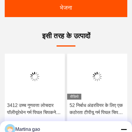
भेजना
इसी तरह के उत्पादों
वीडियो
3412 उच्च गुणवत्ता लोचदार
52 निर्बाध अंडरवियर के लिए एक
पॉलीयूरेथेन गर्म पिघल चिपकने
कठोरता टीपीयू गर्म पिघल चिपकने
वाली फिल्म
वाली फिल्म किनारे
Martina gao