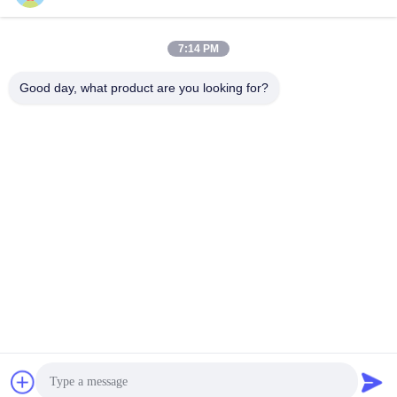
सर्वोत्तम मूल्य प्राप्त करें
सर्वोत्तम मूल्य प्राप्त करें
7:14 PM
Good day, what product are you looking for?
Shenzhen Tunsing Plastic Products Co., Ltd.
ts02@tunsing.com.cn
86-755-8996-0062
ट्यूनिंग औद्योगिक क्षेत्र, नंबर 28 ज़ियाटियन गांव, लॉन्ग्टियन स्ट्रीट,
पिंगशान जिला, शेन्ज़ेन शहर, ग्वांगडोंग प्रांत, चीन
चीन अच्छी गुणवत्ता हॉट पिघल चिपकने वाली फिल्म देने वाला। कॉपीराइट ©
2018-2026 Shenzhen Tunsing Plastic Products Co., Ltd. .
सर्वाधिकार सुरक्षित।