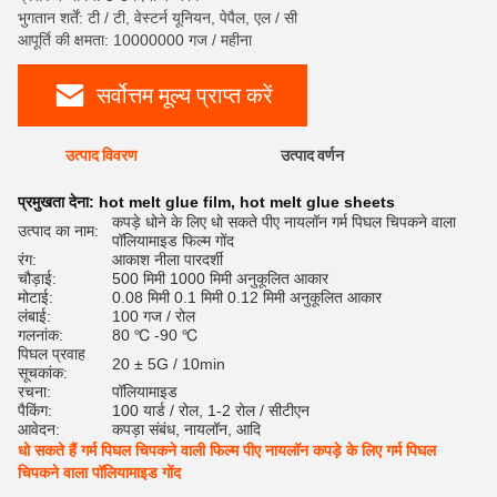
भुगतान शर्तें: टी / टी, वेस्टर्न यूनियन, पेपैल, एल / सी
आपूर्ति की क्षमता: 10000000 गज / महीना
सर्वोत्तम मूल्य प्राप्त करें
उत्पाद विवरण
उत्पाद वर्णन
रेट
प्रमुखता देना:
hot melt glue film
,
hot melt glue sheets
कपड़े धोने के लिए धो सकते पीए नायलॉन गर्म पिघल चिपकने वाला
उत्पाद का नाम:
पॉलियामाइड फिल्म गोंद
रंग:
आकाश नीला पारदर्शी
चौड़ाई:
500 मिमी 1000 मिमी अनुकूलित आकार
मोटाई:
0.08 मिमी 0.1 मिमी 0.12 मिमी अनुकूलित आकार
लंबाई:
100 गज / रोल
गलनांक:
80 ℃ -90 ℃
पिघल प्रवाह
20 ± 5G / 10min
सूचकांक:
रचना:
पॉलियामाइड
पैकिंग:
100 यार्ड / रोल, 1-2 रोल / सीटीएन
आवेदन:
कपड़ा संबंध, नायलॉन, आदि
धो सकते हैं गर्म पिघल चिपकने वाली फिल्म पीए नायलॉन कपड़े के लिए गर्म पिघल
चिपकने वाला पॉलियामाइड गोंद