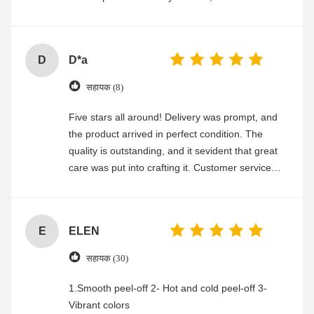
experience
D
D*a
सहायक (8)
Five stars all around! Delivery was prompt, and
the product arrived in perfect condition. The
quality is outstanding, and it sevident that great
care was put into crafting it. Customer service
was friendly and efficient, ensuring a smooth and
enjoyable shopping experience.
E
ELEN
सहायक (30)
1.Smooth peel-off 2- Hot and cold peel-off 3-
Vibrant colors