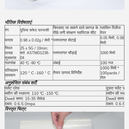
भौतिक विशेषताएं:
चिपकाए जा सकने वाले कागज़ के
ग्लासिन रिलीज
रंग
दूधिया सफेद पारभासी
पीछे लगी संरक्षण प्लास्टिक शीट
पेपर
0.05 मिमी, 0.08
घनत्व
परम्परागत मोटाई
0.98 ± 0.02g / सेमी ³
मिमी
पिघल
25 ± 5G / 10min;
परम्परागत चौड़ाई
प्रवाह
शर्त: ASTMD1238-
1000 मिमी
सूचकांक
04
गलनांक
लंबाई
100 गज
40 ℃ -90 ℃
1000 मिमी *
परिचालन
तैयार उत्पाद विनिर्देश
120 ° C -160 ° C
100yards /
तापमान
रोल
अनुशंसित संबंध शर्तें:
फ्लैट प्रेस
दूसरा फ्लैट प्रेस
मशीन की स्थापना: 110 ℃ -150 ℃
मशीन की स्था
Dwell समय: 15-35 सेकंड
Dwell समय: 1
दबाव: 0.6-5.0mpa
दबाव: 0.6-5.
विस्तृत चित्र: