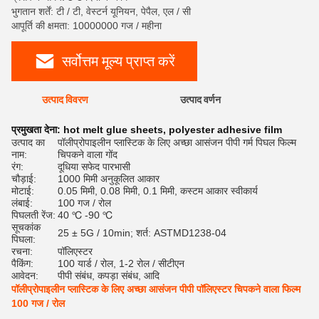
भुगतान शर्तें: टी / टी, वेस्टर्न यूनियन, पेपैल, एल / सी
आपूर्ति की क्षमता: 10000000 गज / महीना
सर्वोत्तम मूल्य प्राप्त करें
उत्पाद विवरण
उत्पाद वर्णन
रेट
प्रमुखता देना:
hot melt glue sheets
,
polyester adhesive film
उत्पाद का
पॉलीप्रोपाइलीन प्लास्टिक के लिए अच्छा आसंजन पीपी गर्म पिघल फिल्म
नाम:
चिपकने वाला गोंद
रंग:
दूधिया सफेद पारभासी
चौड़ाई:
1000 मिमी अनुकूलित आकार
मोटाई:
0.05 मिमी, 0.08 मिमी, 0.1 मिमी, कस्टम आकार स्वीकार्य
लंबाई:
100 गज / रोल
पिघलती रेंज:
40 ℃ -90 ℃
सूचकांक
25 ± 5G / 10min; शर्त: ASTMD1238-04
पिघला:
रचना:
पॉलिएस्टर
पैकिंग:
100 यार्ड / रोल, 1-2 रोल / सीटीएन
आवेदन:
पीपी संबंध, कपड़ा संबंध, आदि
पॉलीप्रोपाइलीन प्लास्टिक के लिए अच्छा आसंजन पीपी पॉलिएस्टर चिपकने वाला फिल्म
100 गज / रोल