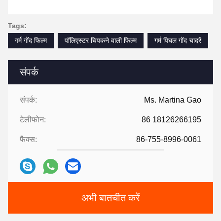
Tags:
गर्म गोंद फिल्म
पॉलिएस्टर चिपकने वाली फिल्म
गर्म पिघल गोंद चादरें
संपर्क
संपर्क:
Ms. Martina Gao
टेलीफोन:
86 18126266195
फैक्स:
86-755-8996-0061
अभी बातचीत करें