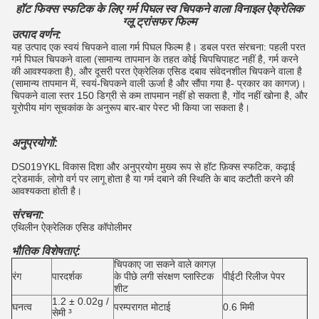
हॉट फिक्स स्फटिक के लिए गर्म पिघल स्व चिपकने वाला विनाइल ऐक्रेलिक
ग्लू ट्रांसफर फिल्म
उत्पाद वर्णन:
यह उत्पाद एक स्वयं चिपकने वाला गर्म पिघल फिल्म है।
डबल परत संरचना: पहली परत
गर्म पिघल चिपकने वाला (सामान्य तापमान के तहत कोई चिपचिपाहट नहीं है, गर्म करने
की आवश्यकता है), और दूसरी परत ऐक्रेलिक एसिड दबाव संवेदनशील चिपकने वाला है
(सामान्य तापमान में, स्वयं-चिपकने वाली ऊर्जा है और सौंपा गया है- प्रकार का कागज)।
चिपकने वाला स्तर 150 डिग्री से कम तापमान नहीं हो सकता है, गोंद नहीं खोना है, और
यूरोपीय मांग सूचकांक के अनुरूप बार-बार पेस्ट भी किया जा सकता है।
अनुप्रयोगों:
DS019YKL विकास दिशा और अनुप्रयोग मुख्य रूप से हॉट फ़िक्स स्फटिक, कढ़ाई
ट्रेडमार्क, लोगो वर्ग पर लागू होता है या गर्म दबाने की स्थिति के बाद कटौती करने की
आवश्यकता होती है।
संरचना:
एथिलीन ऐक्रेलिक एसिड कॉपोलीमर
भौतिक विशेषताएं:
चिपकाए जा सकने वाले कागज़
रंग
पारदर्शक
के पीछे लगी संरक्षण प्लास्टिक
पीईटी रिलीज पेपर
शीट
1.2 ± 0.02g /
घनत्व
परम्परागत मोटाई
0.6 मिमी
सेमी ³