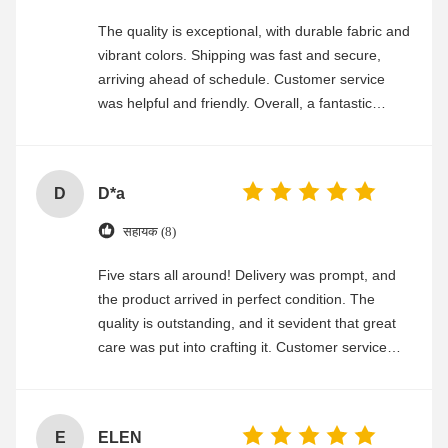
The quality is exceptional, with durable fabric and
vibrant colors. Shipping was fast and secure,
arriving ahead of schedule. Customer service
was helpful and friendly. Overall, a fantastic
experience
D
D*a
सहायक (8)
Five stars all around! Delivery was prompt, and
the product arrived in perfect condition. The
quality is outstanding, and it sevident that great
care was put into crafting it. Customer service
was friendly and efficient, ensuring a smooth and
enjoyable shopping experience.
E
ELEN