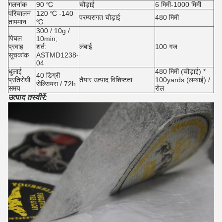
गलनांक
90 ℃
चौड़ाई
6 मिमी-1000 मिमी
परिचालन
120 ℃ -140
परम्परागत चौड़ाई
480 मिमी
तापमान
℃
300 / 10g /
पिघल
10min;
प्रवाह
शर्त:
लंबाई
100 गज
सूचकांक
ASTMD1238-
04
धुलाई
480 मिमी (चौड़ाई) *
40 डिग्री
प्रतिरोधी
तैयार उत्पाद विशिष्टता
100yards (लम्बाई) /
सेल्सियस / 72h
समय
रोल
उत्पाद तस्वीरें: