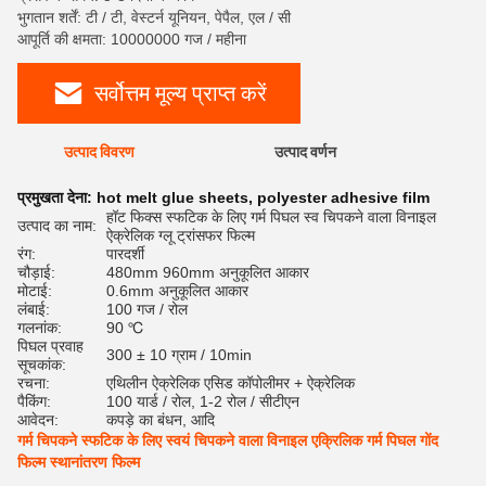
भुगतान शर्तें: टी / टी, वेस्टर्न यूनियन, पेपैल, एल / सी
आपूर्ति की क्षमता: 10000000 गज / महीना
सर्वोत्तम मूल्य प्राप्त करें
उत्पाद विवरण
उत्पाद वर्णन
रेट
प्रमुखता देना:
hot melt glue sheets
,
polyester adhesive film
हॉट फिक्स स्फटिक के लिए गर्म पिघल स्व चिपकने वाला विनाइल
उत्पाद का नाम:
ऐक्रेलिक ग्लू ट्रांसफर फिल्म
रंग:
पारदर्शी
चौड़ाई:
480mm 960mm अनुकूलित आकार
मोटाई:
0.6mm अनुकूलित आकार
लंबाई:
100 गज / रोल
गलनांक:
90 ℃
पिघल प्रवाह
300 ± 10 ग्राम / 10min
सूचकांक:
रचना:
एथिलीन ऐक्रेलिक एसिड कॉपोलीमर + ऐक्रेलिक
पैकिंग:
100 यार्ड / रोल, 1-2 रोल / सीटीएन
आवेदन:
कपड़े का बंधन, आदि
गर्म चिपकने स्फटिक के लिए स्वयं चिपकने वाला विनाइल एक्रिलिक गर्म पिघल गोंद
फिल्म स्थानांतरण फिल्म