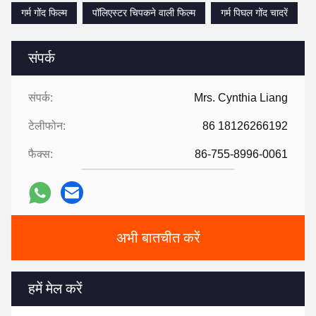
गर्म गोंद फिल्म
पॉलिएस्टर चिपकने वाली फिल्म
गर्म पिघल गोंद चादरें
संपर्क
संपर्क:
Mrs. Cynthia Liang
टेलीफोन:
86 18126266192
फैक्स:
86-755-8996-0061
अभी बातचीत करें
हमें मेल करें