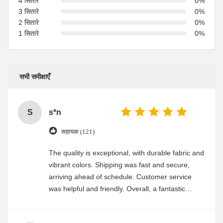
4 सितारे
0%
3 सितारे
0%
2 सितारे
0%
1 सितारे
0%
सभी समीक्षाएँ
S
s*n
सहायक (121)
The quality is exceptional, with durable fabric and
vibrant colors. Shipping was fast and secure,
arriving ahead of schedule. Customer service
was helpful and friendly. Overall, a fantastic
experience