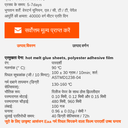
प्रसव के समय: 5-7days
भुगतान शर्तें: वेस्टर्न यूनियन, एल / सी, टी / टी, पेपैल
आपूर्ति की क्षमता: 40000 वर्ग मीटर प्रति दिन
सर्वोत्तम मूल्य प्राप्त करें
उत्पाद विवरण
उत्पाद वर्णन
रेट
प्रमुखता देना:
hot melt glue sheets
,
polyester adhesive film
रंग:
पारदर्शी
गलनांक (° C):
90 ℃
100 ± 30 ग्राम / 10min; शर्त:
पिघल सूचकांक (जी / 10 मिनट):
ASTMD1238-04
गर्म दबाने तापमान (डिग्री
130-160 ℃
सेल्सियस):
भौतिक रूप:
रिलीज पेपर के साथ ठोस झिल्लीदार
परम्परागत मोटाई:
0.10 मिमी, 0.12 मिमी और 0.15 मिमी
परम्परागत चौड़ाई:
480 मिमी, 960 मिमी
लंबाई:
100 गज
घनत्व:
0.96 ± 0.02g / सेमी ³
धुलाई प्रतिरोधी समय:
40 डिग्री सेल्सियस / 72h
जूते के लिए उत्कृष्ट आसंजन Eaa गर्म पिघल चिपकने वाला फिल्म पारदर्शी उच्च घनत्व