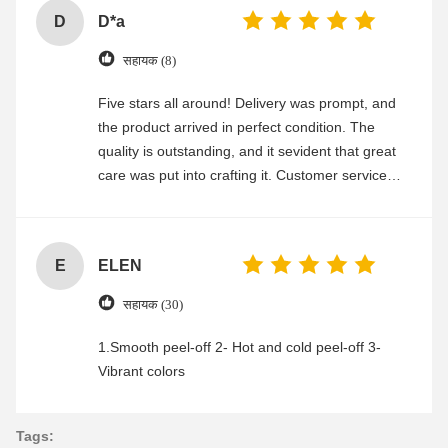
D
D*a
सहायक (8)
Five stars all around! Delivery was prompt, and
the product arrived in perfect condition. The
quality is outstanding, and it sevident that great
care was put into crafting it. Customer service
was friendly and efficient, ensuring a smooth and
enjoyable shopping experience.
E
ELEN
सहायक (30)
1.Smooth peel-off 2- Hot and cold peel-off 3-
Vibrant colors
Tags: