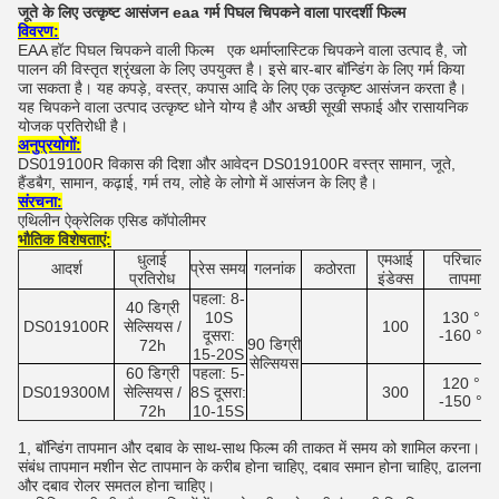
जूते के लिए उत्कृष्ट आसंजन eaa गर्म पिघल चिपकने वाला पारदर्शी फिल्म
विवरण:
EAA हॉट पिघल चिपकने वाली फिल्म
एक थर्माप्लास्टिक चिपकने वाला उत्पाद है, जो
पालन की विस्तृत श्रृंखला के लिए उपयुक्त है।
इसे बार-बार बॉन्डिंग के लिए गर्म किया
जा सकता है।
यह कपड़े, वस्त्र, कपास आदि के लिए एक उत्कृष्ट आसंजन करता है।
यह चिपकने वाला उत्पाद उत्कृष्ट धोने योग्य है और अच्छी सूखी सफाई और रासायनिक
योजक प्रतिरोधी है।
अनुप्रयोगों:
DS019100R विकास की दिशा और आवेदन DS019100R वस्त्र सामान, जूते,
हैंडबैग, सामान, कढ़ाई, गर्म तय, लोहे के लोगो में आसंजन के लिए है।
संरचना:
एथिलीन ऐक्रेलिक एसिड कॉपोलीमर
भौतिक विशेषताएं:
धुलाई
एमआई
परिचालन
आदर्श
प्रेस समय
गलनांक
कठोरता
प्रतिरोध
इंडेक्स
तापमान
पहला: 8-
40 डिग्री
10S
130 ° C
DS019100R
सेल्सियस /
100
दूसरा:
-160 ° C
90 डिग्री
72h
15-20S
सेल्सियस
60 डिग्री
पहला: 5-
120 ° C
DS019300M
सेल्सियस /
8S दूसरा:
300
-150 ° C
72h
10-15S
1, बॉन्डिंग तापमान और दबाव के साथ-साथ फिल्म की ताकत में समय को शामिल करना।
संबंध तापमान मशीन सेट तापमान के करीब होना चाहिए, दबाव समान होना चाहिए, ढालना
और दबाव रोलर समतल होना चाहिए।