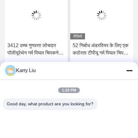
वीडियो
3412 उच्च गुणवत्ता लोचदार
52 निर्बाध अंडरवियर के लिए एक
पॉलीयूरेथेन गर्म पिघल चिपकने
कठोरता टीपीयू गर्म पिघल चिपकने
वाली फिल्म
वाली फिल्म किनारे
Karry Liu
सर्वोत्तम मूल्य प्राप्त करें
सर्वोत्तम मूल्य प्राप्त करें
1:20 PM
Good day, what product are you looking for?
Shenzhen Tunsing Plastic Products Co., Ltd.
ts02@tunsing.com.cn