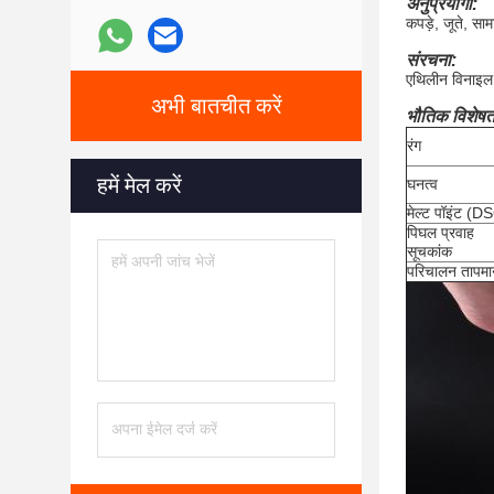
अनुप्रयोगों:
कपड़े, जूते, 
संरचना:
एथिलीन विनाइल
अभी बातचीत करें
भौतिक विशेषता
रंग
हमें मेल करें
घनत्व
मेल्ट पॉइंट (D
पिघल प्रवाह
सूचकांक
परिचालन तापमा