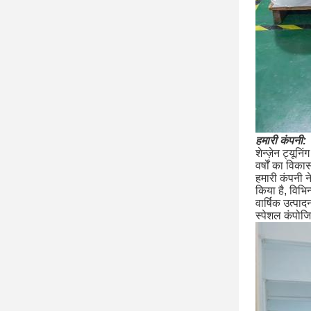
हमारी कंपनी:
शेन्ज़ेन ट्यू
वर्षों का विका
हमारी कंपनी 
किया है, विभि
वार्षिक उत्पा
स्पेशल कंपोजि