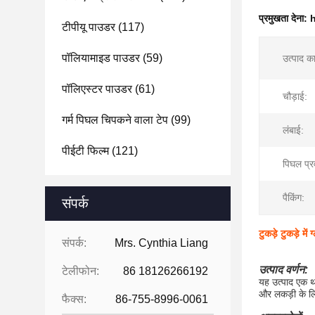
प्रमुखता देना:
h
टीपीयू पाउडर
(117)
पॉलियामाइड पाउडर
(59)
उत्पाद क
पॉलिएस्टर पाउडर
(61)
चौड़ाई:
गर्म पिघल चिपकने वाला टेप
(99)
लंबाई:
पीईटी फिल्म
(121)
पिघल प्र
पैकिंग:
संपर्क
टुकड़े टुकड़े 
संपर्क:
Mrs. Cynthia Liang
उत्पाद वर्णन:
टेलीफोन:
86 18126266192
यह उत्पाद एक थर
और लकड़ी के ल
फैक्स:
86-755-8996-0061