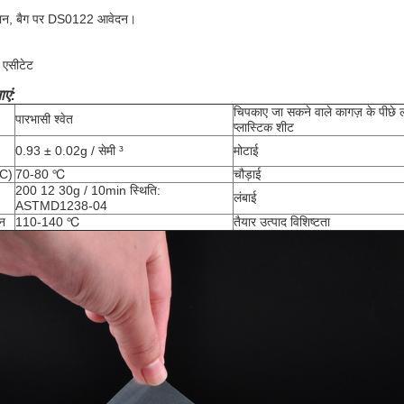
सामान, बैग पर DS0122 आवेदन।
 एसीटेट
एं:
चिपकाए जा सकने वाले कागज़ के पीछे ल
पारभासी श्वेत
प्लास्टिक शीट
0.93 ± 0.02g / सेमी ³
मोटाई
SC)
70-80 ℃
चौड़ाई
200 12 30g / 10min स्थिति:
लंबाई
ASTMD1238-04
न
110-140 ℃
तैयार उत्पाद विशिष्टता