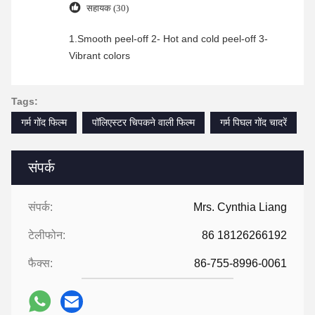
सहायक (30)
1.Smooth peel-off 2- Hot and cold peel-off 3-
Vibrant colors
Tags:
गर्म गोंद फिल्म
पॉलिएस्टर चिपकने वाली फिल्म
गर्म पिघल गोंद चादरें
संपर्क
संपर्क:
Mrs. Cynthia Liang
टेलीफोन:
86 18126266192
फैक्स:
86-755-8996-0061