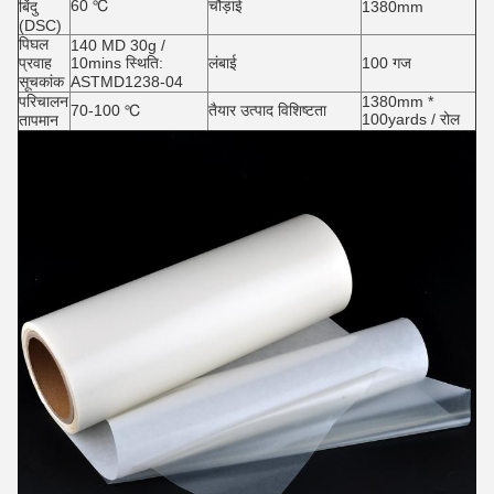
60 ℃
चौड़ाई
बिंदु
1380mm
(DSC)
पिघल
140 MD 30g /
प्रवाह
10mins स्थिति:
लंबाई
100 गज
सूचकांक
ASTMD1238-04
परिचालन
1380mm *
70-100 ℃
तैयार उत्पाद विशिष्टता
100yards / रोल
तापमान