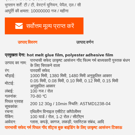
भुगतान शर्तें: टी / टी, वेस्टर्न यूनियन, पेपैल, एल / सी
आपूर्ति की क्षमता: 10000000 गज / महीना
सर्वोत्तम मूल्य प्राप्त करें
उत्पाद विवरण
उत्पाद वर्णन
रेट
प्रमुखता देना:
hot melt glue film
,
polyester adhesive film
पारभासी सफेद उत्कृष्ट आसंजन गोंद फिल्म गर्म बाध्यकारी पुस्तक बंधन
उत्पाद का नाम:
के लिए चिपकने वाला
रंग:
पारदर्शी सफेद
चौड़ाई:
1000 मिमी, 1380 मिमी, 1480 मिमी अनुकूलित आकार
0.05 मिमी, 0.08 मिमी, 0.10 मिमी, 0.12 मिमी, 0.15 मिमी
मोटाई:
अनुकूलित आकार
लंबाई:
100 गज / रोल
गलनांक:
70-80 ℃
पिघल प्रवाह
200 12 30g / 10min स्थिति: ASTMD1238-04
सूचकांक:
रचना:
एथिलीन विनाइल एसीटेट कॉपोलीमर
पैकिंग:
100 यार्ड / रोल, 1-2 रोल / सीटीएन
आवेदन:
ग्लास, कपड़े, कागज, लकड़ी, प्लास्टिक संबंध, आदि
पारभासी सफेद गर्म पिघल गोंद शीट्स बुक बाइंडिंग के लिए उत्कृष्ट आसंजन टिकाऊ