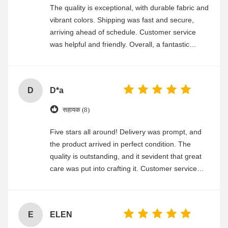
The quality is exceptional, with durable fabric and
vibrant colors. Shipping was fast and secure,
arriving ahead of schedule. Customer service
was helpful and friendly. Overall, a fantastic
experience
D
D*a
सहायक (8)
Five stars all around! Delivery was prompt, and
the product arrived in perfect condition. The
quality is outstanding, and it sevident that great
care was put into crafting it. Customer service
was friendly and efficient, ensuring a smooth and
enjoyable shopping experience.
E
ELEN