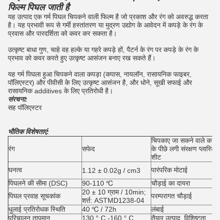
फिल्म पिघल जाती है
यह उत्पाद एक गर्म पिघल चिपकने वाली फिल्म है जो प्रकाश और रंग को अवरुद्ध करता
है।
यह प्रभावी रूप से गर्मी हस्तांतरण या मुद्रण उद्योग के आवेदन में कपड़े के रंग के
प्रवास और पारदर्शिता को कवर कर सकता है।
उत्कृष्ट बाधा गुण, चाहे वह हल्के या गहरे कपड़े हों, पैटर्न के रंग पर कपड़े के रंग के
प्रभाव को कवर करते हुए उत्कृष्ट आसंजन बनाए रख सकते हैं।
यह गर्म पिघला हुआ चिपकने वाला कपड़ा (कपास, नायलॉन, रासायनिक फाइबर,
पॉलिएस्टर) और पीवीसी के लिए उत्कृष्ट आसंजन है, और धोने, सूखी सफाई और
रासायनिक additives के लिए प्रतिरोधी है।
संरचना:
सह पॉलिएस्टर
भौतिक विशेषताएं:
चिपकाए जा सकने वाले कागज
रंग
सफेद
के पीछे लगी संरक्षण प्लास्टिक
शीट
घनत्व
पारंपरिक मोटाई
1.12 ± 0.02g / cm3
पिघलने की सीमा (DSC)
90-110 ℃
चौड़ाई का दायरा
20 ± 10 ग्राम / 10min;
पिघल प्रवाह सूचकांक
परम्परागत चौड़ाई
शर्त: ASTMD1238-04
धुलाई प्रतिरोधक स्थिति
40 ℃ / 72h
लंबाई
परिचालन तापमान
130 ° C -160 ° C
तैयार उत्पाद, विशिष्टता