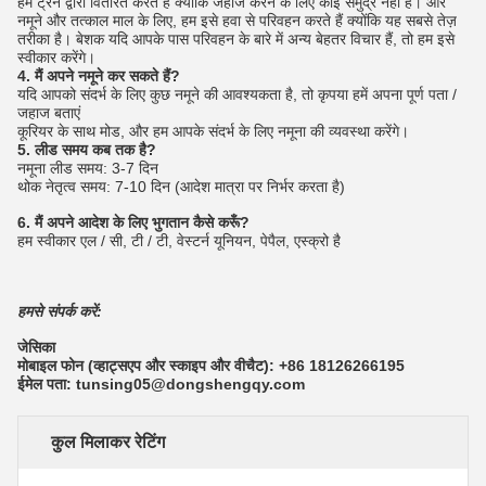
हम ट्रेन द्वारा वितरित करते हैं क्योंकि जहाज करने के लिए कोई समुद्र नहीं है।
और
नमूने और तत्काल माल के लिए, हम इसे हवा से परिवहन करते हैं क्योंकि यह सबसे तेज़
तरीका है। बेशक यदि आपके पास परिवहन के बारे में अन्य बेहतर विचार हैं, तो हम इसे
स्वीकार करेंगे।
4. मैं अपने नमूने कर सकते हैं?
यदि आपको संदर्भ के लिए कुछ नमूने की आवश्यकता है, तो कृपया हमें अपना पूर्ण पता /
जहाज बताएं
कूरियर के साथ मोड, और हम आपके संदर्भ के लिए नमूना की व्यवस्था करेंगे।
5. लीड समय कब तक है?
नमूना लीड समय: 3-7 दिन
थोक नेतृत्व समय: 7-10 दिन (आदेश मात्रा पर निर्भर करता है)
6. मैं अपने आदेश के लिए भुगतान कैसे करूँ?
हम स्वीकार एल / सी, टी / टी, वेस्टर्न यूनियन, पेपैल, एस्क्रो है
हमसे संपर्क करें:
जेसिका
मोबाइल फोन (व्हाट्सएप और स्काइप और वीचैट): +86 18126266195
ईमेल पता: tunsing05@dongshengqy.com
कुल मिलाकर रेटिंग