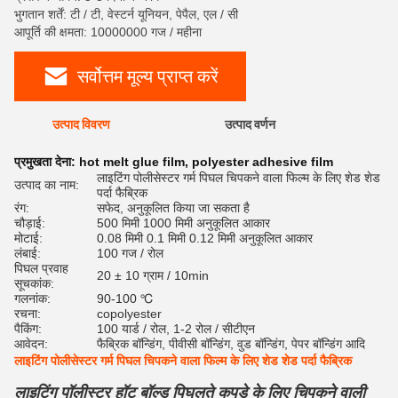
भुगतान शर्तें: टी / टी, वेस्टर्न यूनियन, पेपैल, एल / सी
आपूर्ति की क्षमता: 10000000 गज / महीना
सर्वोत्तम मूल्य प्राप्त करें
उत्पाद विवरण
उत्पाद वर्णन
रेट
प्रमुखता देना:
hot melt glue film
,
polyester adhesive film
लाइटिंग पोलीसेस्टर गर्म पिघल चिपकने वाला फिल्म के लिए शेड शेड
उत्पाद का नाम:
पर्दा फैब्रिक
रंग:
सफेद, अनुकूलित किया जा सकता है
चौड़ाई:
500 मिमी 1000 मिमी अनुकूलित आकार
मोटाई:
0.08 मिमी 0.1 मिमी 0.12 मिमी अनुकूलित आकार
लंबाई:
100 गज / रोल
पिघल प्रवाह
20 ± 10 ग्राम / 10min
सूचकांक:
गलनांक:
90-100 ℃
रचना:
copolyester
पैकिंग:
100 यार्ड / रोल, 1-2 रोल / सीटीएन
आवेदन:
फैब्रिक बॉन्डिंग, पीवीसी बॉन्डिंग, वुड बॉन्डिंग, पेपर बॉन्डिंग आदि
लाइटिंग पोलीसेस्टर गर्म पिघल चिपकने वाला फिल्म के लिए शेड शेड पर्दा फैब्रिक
लाइटिंग पॉलीस्टर हॉट बॉल्ड पिघलते कपड़े के लिए चिपकने वाली