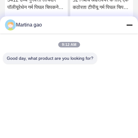
पॉलीयूरेथेन गर्म पिघल चिपकने
कठोरता टीपीयू गर्म पिघल चिपकने
वाली फिल्म
वाली फिल्म किनारे
Martina gao
सर्वोत्तम मूल्य प्राप्त करें
सर्वोत्तम मूल्य प्राप्त करें
9:12 AM
Good day, what product are you looking for?
Shenzhen Tunsing Plastic Products Co., Ltd.
ts02@tunsing.com.cn
86-755-8996-0062
ट्यूनिंग औद्योगिक क्षेत्र, नंबर 28 ज़ियाटियन गांव, लॉन्ग्टियन स्ट्रीट,
पिंगशान जिला, शेन्ज़ेन शहर, ग्वांगडोंग प्रांत, चीन