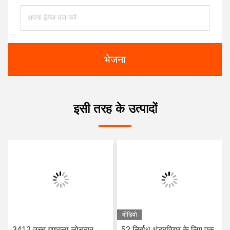
भेजना
इसी तरह के उत्पादों
वीडियो
3412 उच्च गुणवत्ता लोचदार
52 निर्बाध अंडरवियर के लिए एक