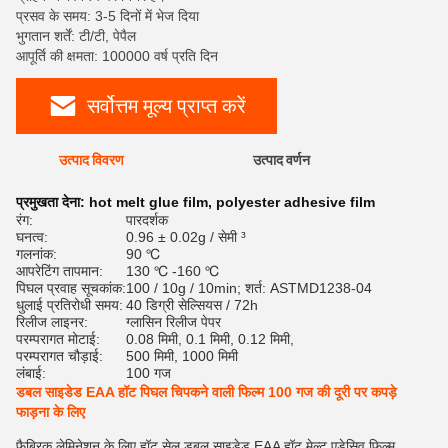
प्रसव के समय: 3-5 दिनों में भेज दिया
भुगतान शर्तें: टी/टी, पेपैल
आपूर्ति की क्षमता: 100000 वर्ष प्रति दिन
सर्वोत्तम मूल्य प्राप्त करें
उत्पाद विवरण
उत्पाद वर्णन
रेट
प्रमुखता देना:
hot melt glue film
,
polyester adhesive film
रंग:
पारदर्शक
घनत्व:
0.96 ± 0.02g / सेमी ³
गलनांक:
90 ℃
आपरेटिंग तापमान:
130 ℃ -160 ℃
पिघल प्रवाह सूचकांक:
100 / 10g / 10min; शर्त: ASTMD1238-04
धुलाई प्रतिरोधी समय:
40 डिग्री सेल्सियस / 72h
रिलीज लाइनर:
ग्लासिन रिलीज पेपर
परम्परागत मोटाई:
0.08 मिमी, 0.1 मिमी, 0.12 मिमी,
परम्परागत चौड़ाई:
500 मिमी, 1000 मिमी
लंबाई:
100 गज
डबल साइडेड EAA हॉट पिघल चिपकने वाली फिल्म 100 गज की दूरी पर कपड़े
फाड़ना के लिए
फैब्रिक लेमिनेशन के लिए हॉट सेल डबल साइडेड EAA हॉट मेल्ट एडेसिव फिल्म