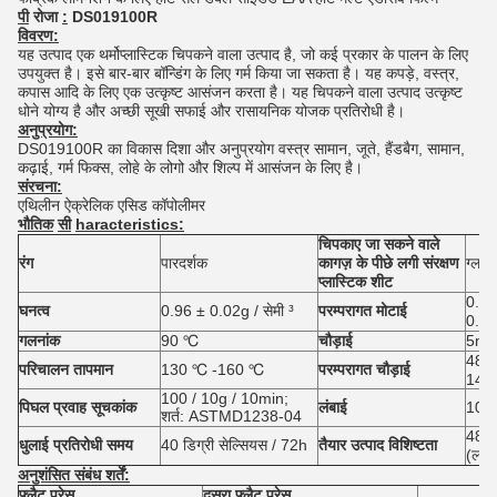
पी
रोजा
:
DS019100R
विवरण:
यह उत्पाद एक थर्मोप्लास्टिक चिपकने वाला उत्पाद है, जो कई प्रकार के पालन के लिए
उपयुक्त है। इसे बार-बार बॉन्डिंग के लिए गर्म किया जा सकता है। यह कपड़े, वस्त्र,
कपास आदि के लिए एक उत्कृष्ट आसंजन करता है। यह चिपकने वाला उत्पाद उत्कृष्ट
धोने योग्य है और अच्छी सूखी सफाई और रासायनिक योजक प्रतिरोधी है।
अनुप्रयोग:
DS019100R का विकास दिशा और अनुप्रयोग वस्त्र सामान, जूते, हैंडबैग, सामान,
कढ़ाई, गर्म फिक्स, लोहे के लोगो और शिल्प में आसंजन के लिए है।
संरचना:
एथिलीन
ऐक्रेलिक एसिड
कॉपोलीमर
भौतिक
सी
haracteristics:
चिपकाए जा सकने वाले
रंग
पारदर्शक
कागज़ के पीछे लगी संरक्षण
ग्लास
प्लास्टिक शीट
0.05 
घनत्व
0.96 ± 0.02g / सेमी ³
परम्परागत मोटाई
0.12 
गलनांक
90 ℃
चौड़ाई
5mm
480 
परिचालन तापमान
130 ℃ -160 ℃
परम्परागत चौड़ाई
148
100 / 10g / 10min;
पिघल प्रवाह सूचकांक
लंबाई
100
शर्त: ASTMD1238-04
480 
धुलाई प्रतिरोधी समय
40 डिग्री सेल्सियस / 72h
तैयार उत्पाद विशिष्टता
(लम्ब
अनुशंसित संबंध शर्तें:
फ्लैट प्रेस
दूसरा फ्लैट प्रेस