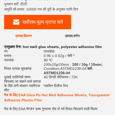
भुगतान शर्तें: टी/टी
आपूर्ति की क्षमता: 10000 गज की दूरी के अनुसार प्रति दिन
सर्वोत्तम मूल्य प्राप्त करें
उत्पाद विवरण
उत्पाद वर्णन
रेट
प्रमुखता देना:
hot melt glue sheets
,
polyester adhesive film
रंग:
पारदर्शक
घनत्व:
0.96 ± 0.02g / सेमी ³
गलनांक:
90 ℃
100±10g/10min ;
100 / 10g / 10min;
पिघल प्रवाह सूचकांक:
Condition:ASTMD1238-04
शर्त:
ASTMD1238-04
धुलाई प्रतिरोधी समय:
40 डिग्री सेल्सियस / 72h
चिपकाए जा सकने वाले कागज़
के पीछे लगी संरक्षण प्लास्टिक
ग्लासिन रिलीज पेपर
शीट:
पैच के लिए EAA Glue Po Hot Melt Adhesive Sheets, Transparent
Adhesive Plastic Film
पैच के लिए EAA शेन्ज़ेन उच्च गुणवत्ता गोंद पो गर्म पिघल चिपकने वाली फिल्म