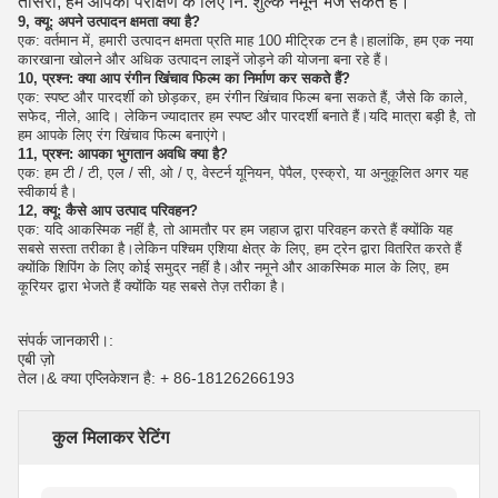
तीसरा, हम आपको परीक्षण के लिए नि: शुल्क नमूने भेज सकते हैं।
9, क्यू: अपने उत्पादन क्षमता क्या है?
एक: वर्तमान में, हमारी उत्पादन क्षमता प्रति माह 100 मीट्रिक टन है।हालांकि, हम एक नया
कारखाना खोलने और अधिक उत्पादन लाइनें जोड़ने की योजना बना रहे हैं।
10, प्रश्न: क्या आप रंगीन खिंचाव फिल्म का निर्माण कर सकते हैं?
एक: स्पष्ट और पारदर्शी को छोड़कर, हम रंगीन खिंचाव फिल्म बना सकते हैं, जैसे कि काले,
सफेद, नीले, आदि। लेकिन ज्यादातर हम स्पष्ट और पारदर्शी बनाते हैं।यदि मात्रा बड़ी है, तो
हम आपके लिए रंग खिंचाव फिल्म बनाएंगे।
11, प्रश्न: आपका भुगतान अवधि क्या है?
एक: हम टी / टी, एल / सी, ओ / ए, वेस्टर्न यूनियन, पेपैल, एस्क्रो, या अनुकूलित अगर यह
स्वीकार्य है।
12, क्यू: कैसे आप उत्पाद परिवहन?
एक: यदि आकस्मिक नहीं है, तो आमतौर पर हम जहाज द्वारा परिवहन करते हैं क्योंकि यह
सबसे सस्ता तरीका है।लेकिन पश्चिम एशिया क्षेत्र के लिए, हम ट्रेन द्वारा वितरित करते हैं
क्योंकि शिपिंग के लिए कोई समुद्र नहीं है।और नमूने और आकस्मिक माल के लिए, हम
कूरियर द्वारा भेजते हैं क्योंकि यह सबसे तेज़ तरीका है।
संपर्क जानकारी।:
एबी ज़ो
तेल।& क्या एप्लिकेशन है: + 86-18126266193
कुल मिलाकर रेटिंग