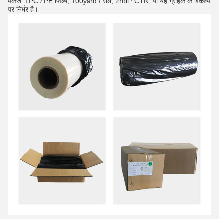
पैकेज: 1PC / PE फिल्म, 100yard / रोल, 2roll / CTN, या यह ग्राहक के विकल्प
पर निर्भर है।