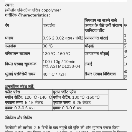
रचना:
ईथीलीन
एक्रिलिक एसिड
copolymer
शारीरिक
सी
haracteristics:
चिपकाए जा सकने वाले
रंग
पारदर्शक
कागज़ के पीछे लगी संरक्षण
ग्लास
प्लास्टिक शीट
0.05 
घनत्व
0.96 2 0.02 ग्राम / सेमी2
परम्परागत मोटाई
0.12 
गलनांक
90 ℃
चौड़ाई
5 मि
480 
परिचालन तापमान
130 ℃ -160 ℃
परम्परागत चौड़ाई
1480
100 / 10g / 10min;
पिघल प्रवाह सूचकांक
लंबाई
100
शर्त: ASTMD1238-04
480 
धुलाई प्रतिरोधी समय
तैयार उत्पाद विशिष्टता
40 ° C / 72H
(लंबा
अनुशंसित संबंध शर्तें:
फ्लैट प्रेस
दूसरा फ्लैट प्रेस
मशीन सेटिंग
: 120 ℃ -140 ℃
मशीन सेटिंग
: 130 ℃ -160 ℃
प्रवास समय
: 5-15 सेकंड
प्रवास समय
: 8-25 सेकंड
दबाव
: 0.3-0.6 चंपा
दबाव
: 0.3-0.6 चंपा
पैकेजिंग और शिपिंग
डिलीवरी की तारीख: 2-5 दिनों के बाद नमूनों की पुष्टि की और भुगतान प्राप्त किया