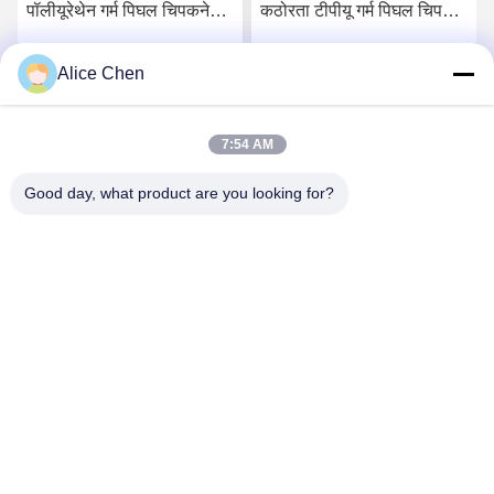
पॉलीयूरेथेन गर्म पिघल चिपकने
कठोरता टीपीयू गर्म पिघल चिपकने
वाली फिल्म
वाली फिल्म किनारे
Alice Chen
सर्वोत्तम मूल्य प्राप्त करें
सर्वोत्तम मूल्य प्राप्त करें
7:54 AM
Good day, what product are you looking for?
Shenzhen Tunsing Plastic Products Co., Ltd.
ts02@tunsing.com.cn
86-755-8996-0062
ट्यूनिंग औद्योगिक क्षेत्र, नंबर 28 ज़ियाटियन गांव, लॉन्ग्टियन स्ट्रीट,
पिंगशान जिला, शेन्ज़ेन शहर, ग्वांगडोंग प्रांत, चीन