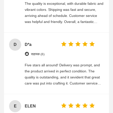
The quality is exceptional, with durable fabric and
vibrant colors. Shipping was fast and secure,
arriving ahead of schedule. Customer service
was helpful and friendly. Overall, a fantastic
experience
D
D*a
सहायक (8)
Five stars all around! Delivery was prompt, and
the product arrived in perfect condition. The
quality is outstanding, and it sevident that great
care was put into crafting it. Customer service
was friendly and efficient, ensuring a smooth and
enjoyable shopping experience.
E
ELEN