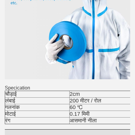
Specication
चौड़ाई
2cm
लंबाई
200 मीटर / रोल
गलनांक
60 ℃
मोटाई
0.17 मिमी
रंग
आसमानी नीला