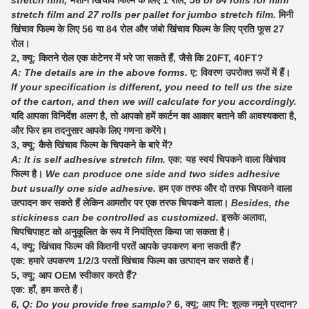
stretch film and 27 rolls per pallet for jumbo stretch film.
मिनी
खिंचाव फिल्म के लिए 56 या 84 रोल और जंबो खिंचाव फिल्म के लिए प्रति फूस 27
रोल।
2, क्यू: कितने रोल एक कंटेनर में भरे जा सकते हैं, जैसे कि 20FT, 40FT?
A: The details are in the above forms.
ए: विवरण उपरोक्त रूपों में हैं।
If your specification is different, you need to tell us the size
of the carton, and then we will calculate for you accordingly.
यदि आपका विनिर्देश अलग है, तो आपको हमें कार्टन का आकार बताने की आवश्यकता है,
और फिर हम तदनुसार आपके लिए गणना करेंगे।
3, क्यू: कैसे खिंचाव फिल्म के चिपकने के बारे में?
A: It is self adhesive stretch film.
एक: यह स्वयं चिपकने वाला खिंचाव
फिल्म है।
We can produce one side and two sides adhesive
but usually one side adhesive.
हम एक तरफ और दो तरफ चिपकने वाला
उत्पादन कर सकते हैं लेकिन आमतौर पर एक तरफ चिपकने वाला।
Besides, the
stickiness can be controlled as customized.
इसके अलावा,
चिपचिपाहट को अनुकूलित के रूप में नियंत्रित किया जा सकता है।
4, क्यू: खिंचाव फिल्म की कितनी परतें आपके उपकरण बना सकती हैं?
एक: हमारे उपकरण 1/2/3 परतों खिंचाव फिल्म का उत्पादन कर सकते हैं।
5, क्यू: आप OEM स्वीकार करते हैं?
एक: हाँ, हम करते हैं।
6, Q: Do you provide free sample?
6, क्यू: आप नि: शुल्क नमूने प्रदान?