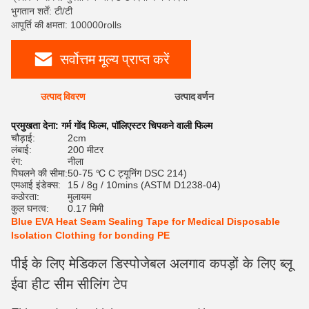
भुगतान शर्तें: टी/टी
आपूर्ति की क्षमता: 100000rolls
सर्वोत्तम मूल्य प्राप्त करें
उत्पाद विवरण
उत्पाद वर्णन
रेट
प्रमुखता देना:
गर्म गोंद फिल्म
,
पॉलिएस्टर चिपकने वाली फिल्म
चौड़ाई:
2cm
लंबाई:
200 मीटर
रंग:
नीला
पिघलने की सीमा:
50-75 ℃ C ट्यूनिंग DSC 214)
एमआई इंडेक्स:
15 / 8g / 10mins (ASTM D1238-04)
कठोरता:
मुलायम
कुल घनत्व:
0.17 मिमी
Blue EVA Heat Seam Sealing Tape for Medical Disposable
Isolation Clothing for bonding PE
पीई के लिए मेडिकल डिस्पोजेबल अलगाव कपड़ों के लिए ब्लू
ईवा हीट सीम सीलिंग टेप