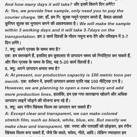
And how many days it will take?
और इसमें कितने दिन लगेंगे?
A: Yes, we provide free sample, only need you to pay the
courier charge.
एक: हाँ, हम नि: शुल्क नमूने प्रदान करते हैं, केवल आपको
कूरियर शुल्क का भुगतान करने की आवश्यकता है।
We will make the sample
within 3 working days and it will take 3-7days on the
transportation.
हम 3 कार्य दिवसों के भीतर नमूना बना देंगे और परिवहन में 3-7
दिन लगेंगे।
7, क्यू: अपने प्रसव के समय क्या है?
एक: हम कारखाने हैं, इसलिए हम कुशलता से उत्पादन समय को नियंत्रित कर सकते हैं,
और फिर प्रसव के समय के लिए, यह 5-20 कार्य दिवसों है।
8, क्यू: अपने उत्पादन क्षमता क्या है?
A: At present, our production capacity is 100 metric tons per
month.
एक: वर्तमान में, हमारी उत्पादन क्षमता प्रति माह 100 मीट्रिक टन है।
However, we are planning to open a new factory and add
more production lines.
हालांकि, हम एक नया कारखाना खोलने और अधिक
उत्पादन लाइनें जोड़ने की योजना बना रहे हैं।
9, क्यू: आप रंगीन खिंचाव फिल्म का उत्पादन कर सकते हैं?
A: Except clear and transparent, we can make colored
stretch film, such as black, white, blue, etc. But mostly we
make clear and transparent.
एक: स्पष्ट और पारदर्शी को छोड़कर, हम रंगीन
खिंचाव फिल्म बना सकते हैं, जैसे कि काले, सफेद, नीले, आदि। लेकिन ज्यादातर हम