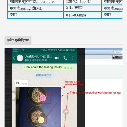
यांत्रिक
म
पुराना
टी
emperature
1
2
0 ℃ -1
5
0 ℃
यांत्रिक
म
पुराना
5-15 सेकंड
गरम
पी
ressing
टी
IME
गरम
पी
ressing
ट
दबाव
दबाव
0।
3
-0.6mpa
क्रेता प्रतिक्रिया