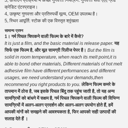
3, उत्पादन प्रक्रिया में अच्छी गुणवत्ता नियंत्रण: गुणवत्ता सेवा एएए ग्रेड
क्रेडिट एंटरप्राइज।
4, उत्कृष्ट गुणवत्ता और प्रतिस्पर्धी मूल्य, OEM उपलब्ध है।
5, स्थिर आपूर्ति: स्टोक की एक विस्तृत श्रृंखला
सामान्य प्रश्न
1। गर्म पिघल चिपकने वाली फिल्म के बारे में कैसे?
It is just a film, and the basic material is release paper.
यह
सिर्फ एक फिल्म है, और मूल सामग्री रिलीज पेपर है।
But the film is
solid in room temperature, when reach its melt point,it is
able to bond other materials, Different materials of hot melt
adhesive film have different performances and different
usages, we need understand your demands,then
recommend you right products to you.
लेकिन फिल्म कमरे के
तापमान में ठोस है, जब इसके पिघल बिंदु तक पहुंच जाती है, तो यह अन्य
सामग्रियों को बांधने में सक्षम है, गर्म पिघल चिपकने वाली फिल्म की विभिन्न
सामग्रियों में अलग-अलग प्रदर्शन और अलग-अलग उपयोग होते हैं, हमें
आपकी मांगों को समझने की आवश्यकता है, फिर आपको सही उत्पादों की
सलाह देते हैं ।