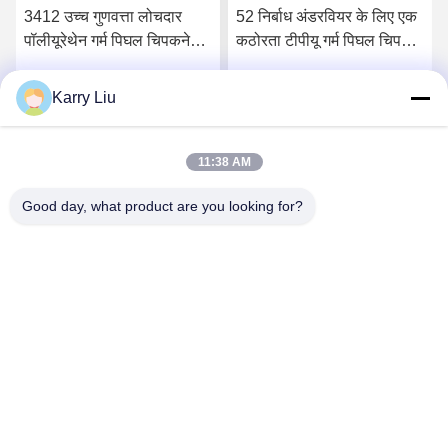
3412 उच्च गुणवत्ता लोचदार
52 निर्बाध अंडरवियर के लिए एक
पॉलीयूरेथेन गर्म पिघल चिपकने
कठोरता टीपीयू गर्म पिघल चिपकने
वाली फिल्म
वाली फिल्म किनारे
Karry Liu
सर्वोत्तम मूल्य प्राप्त करें
सर्वोत्तम मूल्य प्राप्त करें
11:38 AM
Good day, what product are you looking for?
Shenzhen Tunsing Plastic Products Co., Ltd.
ts02@tunsing.com.cn
86-755-8996-0062
ट्यूनिंग औद्योगिक क्षेत्र, नंबर 28 ज़ियाटियन गांव, लॉन्ग्टियन स्ट्रीट,
पिंगशान जिला, शेन्ज़ेन शहर, ग्वांगडोंग प्रांत, चीन