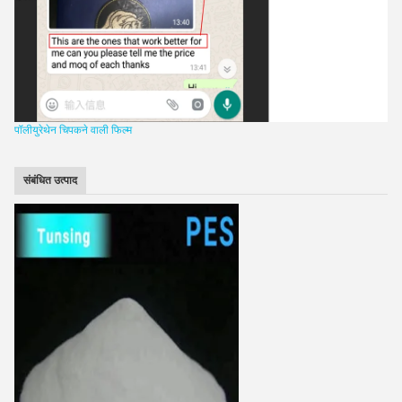
पॉलीयुरेथेन चिपकने वाली फिल्म
संबंधित उत्पाद