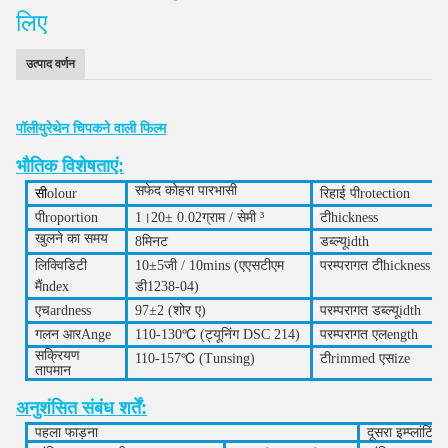
लिए
उत्पाद वर्णन
पॉलीयुरेथेन चिपकने वाली फिल्म
भौतिक विशेषताएं:
सफेद कोहरा पारभासी
सी
olour
रिहाई
पी
rotection
पी
roportion
1।
20
± 0.02
ग्राम / सेमी ³
टी
hickness
खुलने का समय
8
मिनट
डब्ल्यू
idth
लिक्विडिटी
10
±
5
जी / 10mins
(
एएसटीएम
परम्परागत
टी
hickness
मैं
ndex
डी
1238
-04
)
एच
ardness
97
±
2
(
शोर ए
)
परम्परागत
डब्ल्यू
idth
गलन
आर
Ange
110-130
℃
(ट्यूनिंग DSC 214)
परम्परागत
एल
ength
सक्रियण
1
10
-15
7
℃
(
Tunsing
)
टी
rimmed
एस
ize
तापमान
अनुशंसित संबंध शर्तें:
पहला फाड़ना
दूसरा इम्प्लांटिंग