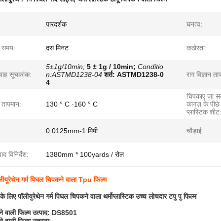
पारदर्शक
घनत्व:
ा समय:
दस मिनट
कठोरता:
5±1g/10min;
5 ± 1g / 10min;
Conditio
वाह सूचकांक:
n:ASTMD1238-04
शर्त: ASTMD1238-0
राग विज्ञान ता
4
चिपकाए जा सक
 तापमान:
130 ° C -160 ° C
कागज़ के पीछे
प्लास्टिक शीट
0.0125mm-1 मिमी
चौड़ाई:
ाद विनिर्देश:
1380mm * 100yards / रोल
पॉलीयूरेथेन गर्म पिघल चिपकने वाला Tpu फिल्म
के लिए पॉलीयुरेथेन गर्म पिघल चिपकने वाला थर्मोप्लास्टिक उच्च लोचदार टपु पु फिल्म
ने वाली फिल्म उत्पाद: DS8501