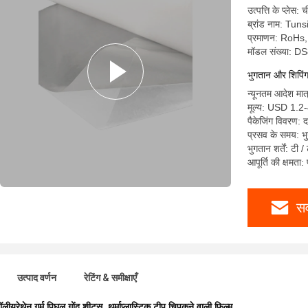
उत्पत्ति के प्लेस: 
ब्रांड नाम: Tun
प्रमाणन: RoH
मॉडल संख्या: D
भुगतान और शिपिंग श
न्यूनतम आदेश मा
मूल्य: USD 1.2
पैकेजिंग विवरण: 
प्रसव के समय: भुग
भुगतान शर्तें: टी /
आपूर्ति की क्षमत
सर
उत्पाद वर्णन
रेटिंग & समीक्षाएँ
ॉलीयुरेथेन गर्म पिघल गोंद शीट्स
,
थर्माप्लास्टिक टीपू चिपकने वाली फिल्म