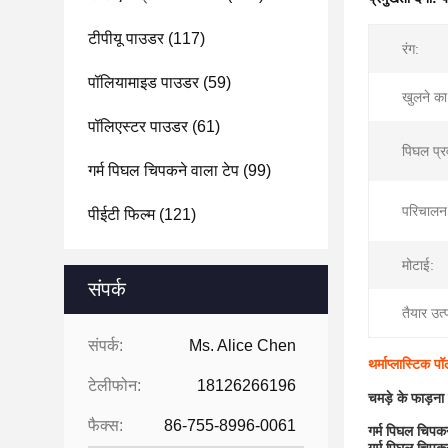
टीपीयू पाउडर
(117)
रंग:
पॉलियामाइड पाउडर
(59)
खुलने क
पॉलिएस्टर पाउडर
(61)
पिघल प्र
गर्म पिघल चिपकने वाला टेप
(99)
परिचालन
पीईटी फिल्म
(121)
मोटाई:
संपर्क
तैयार उत्प
संपर्क:
Ms. Alice Chen
थर्माप्लास्टिक 
टेलीफोन:
18126266196
चमड़े के फाड़ना 
फैक्स:
86-755-8996-0061
गर्म पिघल चिपक