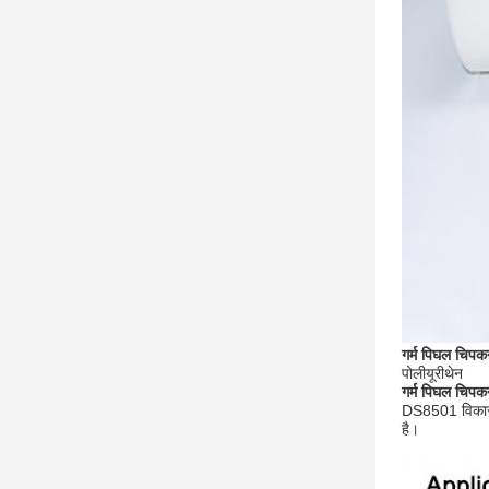
गर्म पिघल चिपक
पोलीयूरीथेन
गर्म पिघल चिपक
DS8501 विकास द
है।