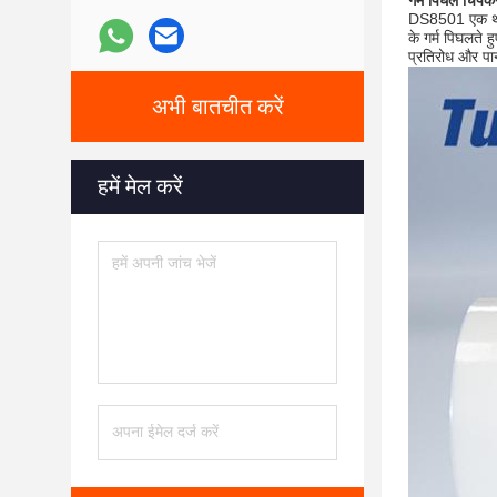
गर्म पिघल चिपक
DS8501 एक थर्मा
के गर्म पिघलते 
प्रतिरोध और पान
अभी बातचीत करें
हमें मेल करें