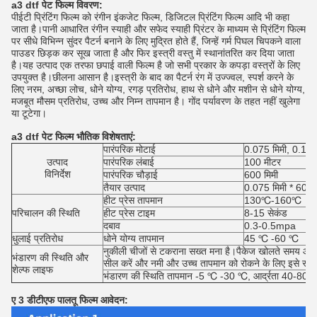
a3 dtf पेट फिल्म विवरण:
पीईटी प्रिंटिंग फिल्म को रंगीन इंकजेट फिल्म, डिजिटल प्रिंटिंग फिल्म आदि भी कहा
जाता है।पानी आधारित रंगीन स्याही और सफेद स्याही प्रिंटर के माध्यम से प्रिंटिंग फिल्म
पर सीधे विभिन्न सुंदर पैटर्न बनाने के लिए मुद्रित होते हैं, जिन्हें गर्म पिघल चिपकने वाला
पाउडर छिड़क कर सूख जाता है और फिर इस्त्री वस्तु में स्थानांतरित कर दिया जाता
है।यह उत्पाद एक तरफा छपाई वाली फिल्म है जो सभी प्रकार के कपड़ा वस्त्रों के लिए
उपयुक्त है।छीलना आसान है।इस्त्री के बाद का पैटर्न रंग में उज्ज्वल, स्पर्श करने के
लिए नरम, अच्छा लोच, धोने योग्य, रगड़ प्रतिरोध, हाथ से धोने और मशीन से धोने योग्य,
मजबूत मौसम प्रतिरोध, उच्च और निम्न तापमान है। गोंद पर्यावरण के तहत नहीं खुलेगा
या टूटेगा।
a3 dtf पेट फिल्म भौतिक विशेषताएं:
पारंपरिक मोटाई
0.075 मिमी, 0.10 म
उत्पाद
पारंपरिक लंबाई
100 मीटर
विनिर्देश
पारंपरिक चौड़ाई
600 मिमी
तैयार उत्पाद
0.075 मिमी * 600 म
हीट प्रेस तापमान
130℃-160℃
परिचालन की स्थिति
हीट प्रेस टाइम
8-15 सेकंड
दबाव
0.3-0.5mpa
धुलाई प्रतिरोध
धोने योग्य तापमान
45 ℃ -60 ℃
नुकीली चीजों से टकराना सख्त मना है।पैकेज खोलते समय और
भंडारण की स्थिति और
सील करें और नमी और उच्च तापमान को रोकने के लिए इसे स्टोर
शेल्फ लाइफ
भंडारण की स्थिति तापमान -5 ℃ -30 ℃, आर्द्रता 40-80% है, 
ए 3 डीटीएफ पालतू फिल्म आवेदन: