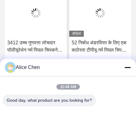
वीडियो
3412 उच्च गुणवत्ता लोचदार
52 निर्बाध अंडरवियर के लिए एक
पॉलीयूरेथेन गर्म पिघल चिपकने
कठोरता टीपीयू गर्म पिघल चिपकने
वाली फिल्म
वाली फिल्म किनारे
Alice Chen
सर्वोत्तम मूल्य प्राप्त करें
सर्वोत्तम मूल्य प्राप्त करें
11:48 AM
Good day, what product are you looking for?
Shenzhen Tunsing Plastic Products Co., Ltd.
ts02@tunsing.com.cn