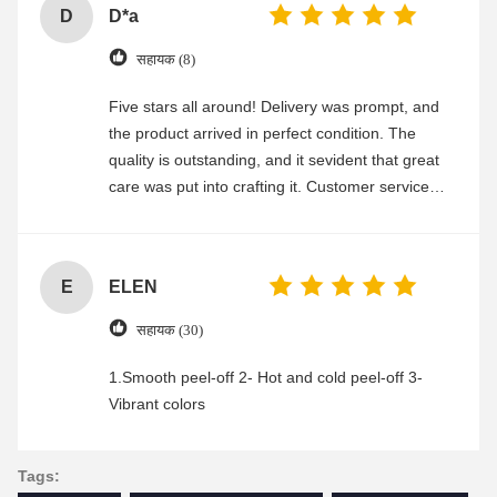
D
D*a
सहायक (8)
Five stars all around! Delivery was prompt, and
the product arrived in perfect condition. The
quality is outstanding, and it sevident that great
care was put into crafting it. Customer service
was friendly and efficient, ensuring a smooth and
enjoyable shopping experience.
E
ELEN
सहायक (30)
1.Smooth peel-off 2- Hot and cold peel-off 3-
Vibrant colors
Tags: