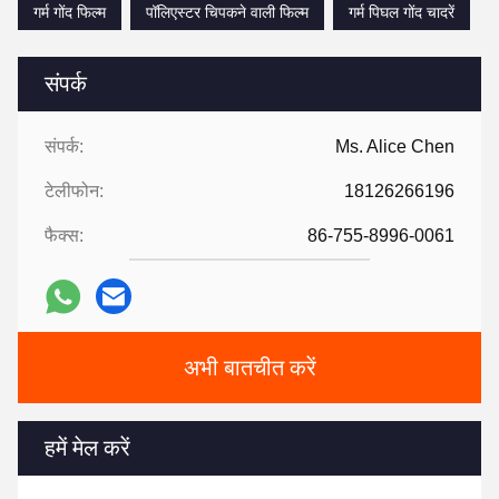
गर्म गोंद फिल्म
पॉलिएस्टर चिपकने वाली फिल्म
गर्म पिघल गोंद चादरें
संपर्क
संपर्क:
Ms. Alice Chen
टेलीफोन:
18126266196
फैक्स:
86-755-8996-0061
अभी बातचीत करें
हमें मेल करें